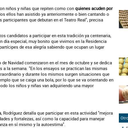
 con niños y niñas que repiten como con
quienes acuden por
dos ellos han asistido ya anteriormente o bien cantando o
s participantes que debutan en el Teatro Real", precisa
os candidatos a participar en esta tradición ya centenaria,
un día especial, muy bonito que vivimos en la Residencia
 partícipes de esa alegría sabiendo que ocupan un lugar
o de Navidad comenzaron en el mes de octubre y se dedica
s a la semana. "En los ensayos se practican las mismas
xtraordinario y durante los mismos surgen situaciones que
emplo que se caiga una bola, por lo que se va orientando en
modo los niños y niñas van adquiriendo una mayor
s
, Rodríguez detalla que participar en esta actividad "mejora
Otro
dades y fortalezas, así como la capacidad para manejar
anza en sí mismo y la autoestima".