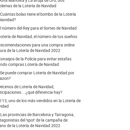
oña Manolita y La Bruja de Oro, dos
lemas de la Lotería de Navidad
Cuántas bolas tiene el bombo de la Lotería
Navidad?
l número del Rey para el Sorteo de Navidad
otería de Navidad, el número de tus sueños
ecomendaciones para una compra online
ura de la Lotería de Navidad 2022
onsejos de la Policía para evitar estafas
ndo compras Lotería de Navidad
Se puede comprar Lotería de Navidad por
azon?
écimos de Lotería de Navidad,
ticipaciones... ¿qué diferencia hay?
l 13, uno de los más vendidos en la Lotería de
vidad
.
Las provincias de Barcelona y Tarragona,
tagonistas del 'spot' de la campaña de
ano de la Lotería de Navidad 2022