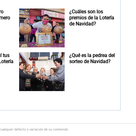
ro
¿Cuáles son los
úmero
premios de la Lotería
de Navidad?
 tus
¿Qué es la pedrea del
otería
sorteo de Navidad?
alquier defecto o variación de su contenido.