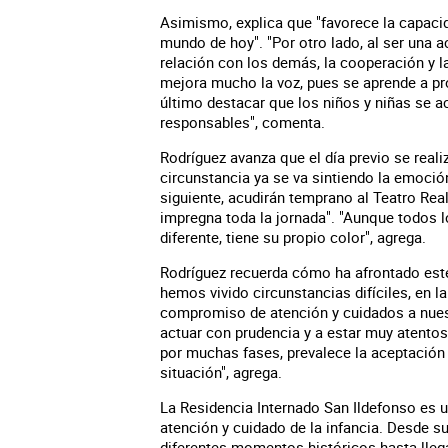
Asimismo, explica que "favorece la capaci
mundo de hoy". "Por otro lado, al ser una a
relación con los demás, la cooperación y l
mejora mucho la voz, pues se aprende a pro
último destacar que los niños y niñas se a
responsables", comenta.
Rodríguez avanza que el día previo se reali
circunstancia ya se va sintiendo la emoció
siguiente, acudirán temprano al Teatro Rea
impregna toda la jornada". "Aunque todos l
diferente, tiene su propio color", agrega.
Rodríguez recuerda cómo ha afrontado este
hemos vivido circunstancias difíciles, en l
compromiso de atención y cuidados a nuestr
actuar con prudencia y a estar muy atento
por muchas fases, prevalece la aceptación
situación", agrega.
La Residencia Internado San Ildefonso es u
atención y cuidado de la infancia. Desde s
diferentes momentos históricos hasta llega