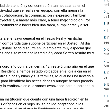
1.
D
emb
dad de atención y concentración tan necesarias en el
ctividad que se realiza en equipo, con ella mejora la
2.
¿
a colaboración, la comunicación y expresión, también
de 
yectarla, a hablar más claro, a tener mejor dicción. Por
3.
E
costumbran a hacer bien una tarea, a implicarse y a ser
4.
L
5.
R
zará el ensayo general en el Teatro Real y "en dicha
seg
n compartida que supone participar en el Sorteo". Al día
l, donde "todo discurre en un ambiente muy especial que
6.
C
os años se mantiene la tradición, cada Sorteo resulta muy
cua
7.
¿
Am
 duro año con la pandemia. "En este último año en el que
a Residencia hemos estado volcados en el día a día en el
8.
D
os niños y niñas y sus familias, lo cual nos ha llevado a
par
s para identificar las necesidades y aunque hemos pasado
9.
E
 y la confianza en que vamos avanzando para superar esta
Na
10
na institución que cuenta con una larga tradición en la
pro
us orígenes en el siglo XV se ha ido adaptando a los
ver
r al actual en el que la Residencia es un recurso de