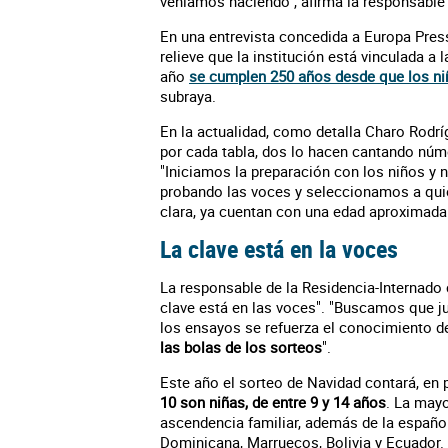
veníamos haciendo", afirma la responsable 
En una entrevista concedida a Europa Press
relieve que la institución está vinculada a
año
se cumplen 250 años desde que los niñ
subraya.
En la actualidad, como detalla Charo Rodrí
por cada tabla, dos lo hacen cantando núm
"Iniciamos la preparación con los niños y
probando las voces y seleccionamos a quie
clara, ya cuentan con una edad aproximada d
La clave está en la voces
La responsable de la Residencia-Internado c
clave está en las voces". "Buscamos que ju
los ensayos se refuerza el conocimiento de
las bolas de los sorteos
".
Este año el sorteo de Navidad contará, en p
10 son niñas, de entre 9 y 14 años
. La mayo
ascendencia familiar, además de la españo
Dominicana, Marruecos, Bolivia y Ecuador.