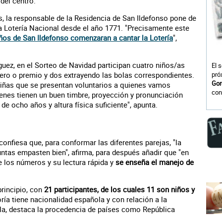
del centro.
, la responsable de la Residencia de San Ildefonso pone de
 la Lotería Nacional desde el año 1771. "Precisamente este
os de San Ildefonso comenzaran a cantar la Lotería
",
guez, en el Sorteo de Navidad participan cuatro niños/as
El 
ero o premio y dos extrayendo las bolas correspondientes.
pró
Gor
 niñas que se presentan voluntarios a quienes vamos
con
nes tienen un buen timbre, proyección y pronunciación
e ocho años y altura física suficiente", apunta.
onfiesa que, para conformar las diferentes parejas, "la
ntas empasten bien", afirma, para después añadir que "en
 los números y su lectura rápida y
se enseña el manejo de
rincipio, con
21 participantes, de los cuales 11 son niños y
ría tiene nacionalidad española y con relación a la
la, destaca la procedencia de países como República