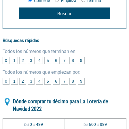
Contiene
Empieza
Termina
Búsquedas rápidas
Todos los números que terminan en:
0
1
2
3
4
5
6
7
8
9
Todos los números que empiezan por:
0
1
2
3
4
5
6
7
8
9
Dónde comprar tu décimo para La Lotería de
Navidad 2022
0
499
500
999
Del
al
Del
al