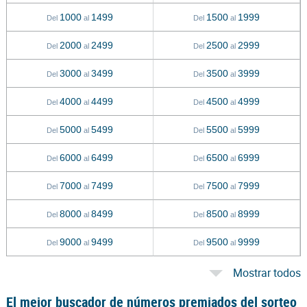
1000
1499
1500
1999
Del
al
Del
al
2000
2499
2500
2999
Del
al
Del
al
3000
3499
3500
3999
Del
al
Del
al
4000
4499
4500
4999
Del
al
Del
al
5000
5499
5500
5999
Del
al
Del
al
6000
6499
6500
6999
Del
al
Del
al
7000
7499
7500
7999
Del
al
Del
al
8000
8499
8500
8999
Del
al
Del
al
9000
9499
9500
9999
Del
al
Del
al
Mostrar todos
El mejor buscador de números premiados del sorteo