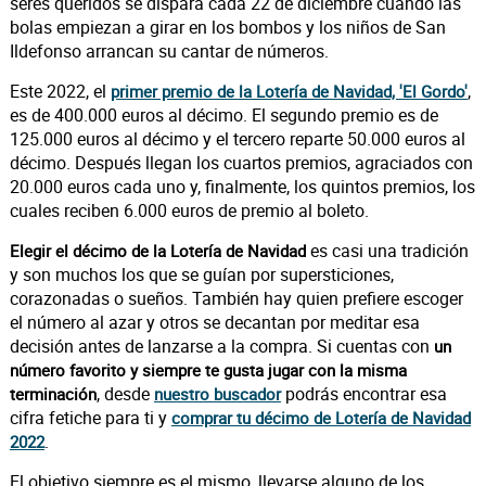
seres queridos se dispara cada 22 de diciembre cuando las
bolas empiezan a girar en los bombos y los niños de San
Ildefonso arrancan su cantar de números.
Este 2022, el
,
primer premio de la Lotería de Navidad, 'El Gordo'
es de 400.000 euros al décimo. El segundo premio es de
125.000 euros al décimo y el tercero reparte 50.000 euros al
décimo. Después llegan los cuartos premios, agraciados con
20.000 euros cada uno y, finalmente, los quintos premios, los
cuales reciben 6.000 euros de premio al boleto.
es casi una tradición
Elegir el décimo de la Lotería de Navidad
y son muchos los que se guían por supersticiones,
corazonadas o sueños. También hay quien prefiere escoger
el número al azar y otros se decantan por meditar esa
decisión antes de lanzarse a la compra. Si cuentas con
un
número favorito y siempre te gusta jugar con la misma
, desde
podrás encontrar esa
terminación
nuestro buscador
cifra fetiche para ti y
comprar tu décimo de Lotería de Navidad
.
2022
El objetivo siempre es el mismo, llevarse alguno de los