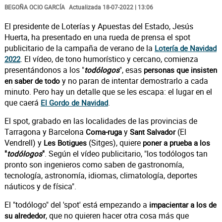
BEGOÑA OCIO GARCÍA
Actualizada 18-07-2022 | 13:06
El presidente de Loterías y Apuestas del Estado, Jesús
Huerta, ha presentado en una rueda de prensa el spot
publicitario de la campaña de verano de la
Lotería de Navidad
. El vídeo, de tono humorístico y cercano, comienza
2022
presentándonos a los "
", esas
todólogos
personas que insisten
y no paran de intentar demostrarlo a cada
en saber de todo
minuto. Pero hay un detalle que se les escapa: el lugar en el
que caerá
.
El Gordo de Navidad
El spot, grabado en las localidades de las provincias de
Tarragona y Barcelona
y
(El
Coma-ruga
Sant Salvador
Vendrell) y
(Sitges), quiere
Les Botigues
poner a prueba a los
. Según el vídeo publicitario, "los todólogos tan
"
todólogos
"
pronto son ingenieros como saben de gastronomía,
tecnología, astronomía, idiomas, climatología, deportes
náuticos y de física".
El "todólogo" del 'spot' está empezando a
impacientar a los de
,
que no quieren hacer otra cosa más que
su alrededor