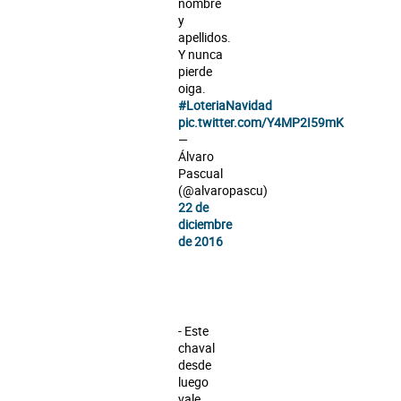
nombre
y
apellidos.
Y nunca
pierde
oiga.
#LoteriaNavidad
pic.twitter.com/Y4MP2I59mK
—
Álvaro
Pascual
(@alvaropascu)
22 de
diciembre
de 2016
- Este
chaval
desde
luego
vale