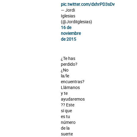
pic.twitter.com/dxhrPD3sDv
— Jordi
Iglesias
(@JordiIglesias)
16 de
noviembre
de 2015
¿Te has
perdido?
¿No
la/le
encuentras?
Llámanos
y te
ayudaremos
?? Este
sí que
es tu
número
de la
suerte