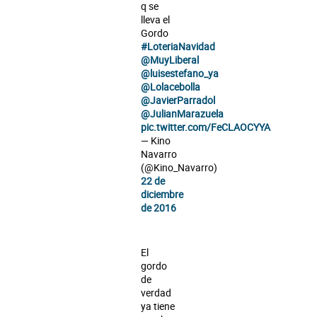
q se
lleva el
Gordo
#LoteriaNavidad
@MuyLiberal
@luisestefano_ya
@Lolacebolla
@JavierParradol
@JulianMarazuela
pic.twitter.com/FeCLAOCYYA
— Kino
Navarro
(@Kino_Navarro)
22 de
diciembre
de 2016
El
gordo
de
verdad
ya tiene