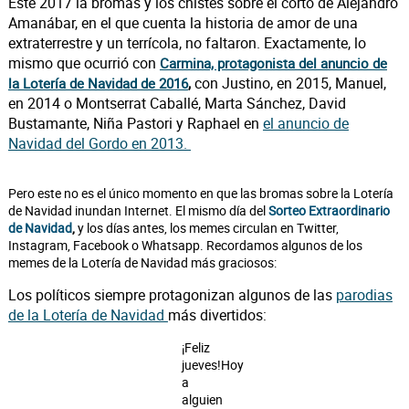
Este 2017 la bromas y los chistes sobre el corto de Alejandro
Amanábar, en el que cuenta la historia de amor de una
extraterrestre y un terrícola, no faltaron. Exactamente, lo
mismo que ocurrió con
Carmina, protagonista del anuncio de
con Justino, en 2015, Manuel,
la Lotería de Navidad de 2016
,
en 2014 o Montserrat Caballé, Marta Sánchez, David
Bustamante, Niña Pastori y Raphael en
el anuncio de
Navidad del Gordo en 2013.
Pero este no es el único momento en que las bromas sobre la Lotería
de Navidad inundan Internet. El mismo día del
Sorteo Extraordinario
de Navidad
,
y los días antes, los memes circulan en Twitter,
Instagram, Facebook o Whatsapp. Recordamos algunos de los
memes de la Lotería de Navidad más graciosos:
Los políticos siempre protagonizan algunos de las
parodias
de la Lotería de Navidad
más divertidos:
¡Feliz
jueves!Hoy
a
alguien