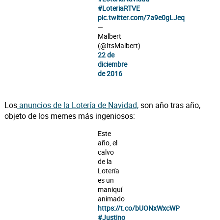
#LoteriaRTVE
pic.twitter.com/7a9e0gLJeq
—
Malbert
(@ItsMalbert)
22 de
diciembre
de 2016
Los
anuncios de la Lotería de Navidad,
son año tras año,
objeto de los memes más ingeniosos:
Este
año, el
calvo
de la
Lotería
es un
maniquí
animado
https://t.co/bUONxWxcWP
#Justino