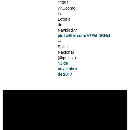
??091
??...como
la
Lotería
de
Navidad??
pic.twitter.com/A7EhLDGNxf
—
Policía
Nacional
(@policia)
13 de
noviembre
de 2017