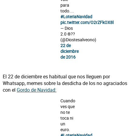
para
todo....
#LoteriaNavidad
pic.twitter.com/O2rZFkOX8l
— Dios
2.0 ®??
(@Diostesalveono)
22 de
diciembre
de 2016
El 22 de diciembre es habitual que nos lleguen por
Whatsapp, memes sobre la desdicha de los no agraciados
con el
Gordo de Navidad:
Cuando
ves que
no te
toca ni
un
euro.
#LoteriaNavidad