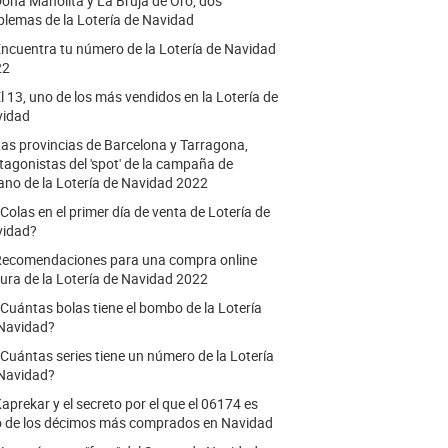
oña Manolita y La Bruja de Oro, dos
lemas de la Lotería de Navidad
ncuentra tu número de la Lotería de Navidad
22
l 13, uno de los más vendidos en la Lotería de
vidad
as provincias de Barcelona y Tarragona,
tagonistas del 'spot' de la campaña de
ano de la Lotería de Navidad 2022
Colas en el primer día de venta de Lotería de
vidad?
ecomendaciones para una compra online
ura de la Lotería de Navidad 2022
Cuántas bolas tiene el bombo de la Lotería
Navidad?
Cuántas series tiene un número de la Lotería
Navidad?
aprekar y el secreto por el que el 06174 es
 de los décimos más comprados en Navidad