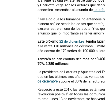
'Danielle' es una extraterrestre que conoc
y Charlotte Vega son los actores que dan v
denomina
Amenábar
al anuncio de
Lotería
"Hay algo que los humanos no entendéis, y 
planeta así, de sentir las cosas que sentís,
extraterrestre en uno de los spots. Y es qu
anuncio que lo importante es tener amor y
Este próximo
22 de diciembre
tendrá lugar 
a la venta 170 millones de décimos, 5 mill
año consta de 170 series de 100.000 billet
También se han emitido décimos por
3.400
70%, 2.380 millones.
La presidenta de Loterías y Apuestas del 
que en los últimos tres años las ventas de
de diciembre
supone el 30 % de la facturac
Respecto a este 2017, las ventas están si
"evolución positiva" en todas las comunid
mismo lunes 13 de noviembre, se han vendi