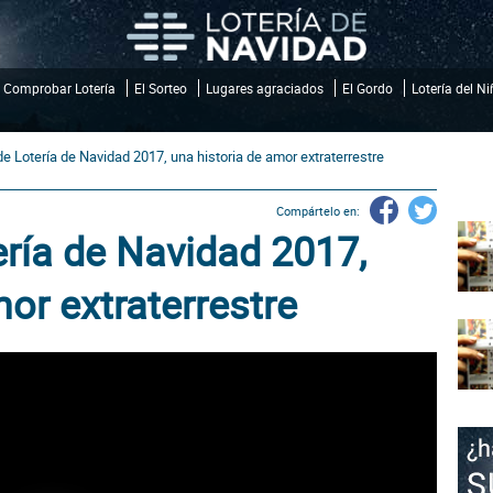
Comprobar Lotería
El Sorteo
Lugares agraciados
El Gordo
Lotería del N
de Lotería de Navidad 2017, una historia de amor extraterrestre
Compártelo en:
ería de Navidad 2017,
or extraterrestre