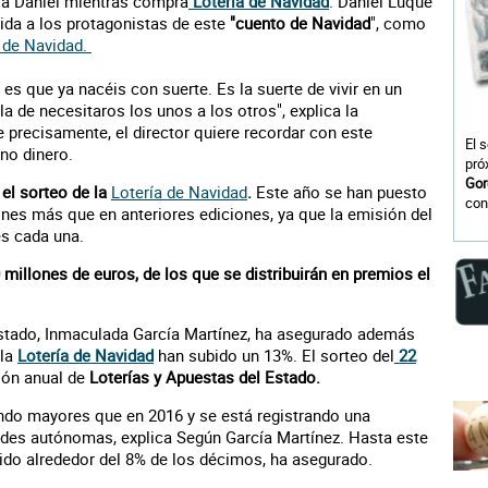
e a Daniel mientras compra
Lotería de Navidad
. Daniel Luque
ida a los protagonistas de este
"cuento de Navidad
", como
 de Navidad.
es que ya nacéis con suerte. Es la suerte de vivir en un
 la de necesitaros los unos a los otros", explica la
e precisamente, el director quiere recordar con este
El 
 no dinero.
pró
Gor
el sorteo de la
Lotería de Navidad
.
Este año se han puesto
con
ones más que en anteriores ediciones, ya que la emisión del
es cada una.
 millones de euros, de los que se distribuirán en premios el
Estado, Inmaculada García Martínez, ha asegurado además
 la
Lotería de Navidad
han subido un 13%. El sorteo del
22
ión anual de
Loterías y Apuestas del Estado.
endo mayores que en 2016 y se está registrando una
ades autónomas, explica Según García Martínez. Hasta este
do alrededor del 8% de los décimos, ha asegurado.