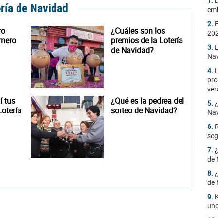
1.
D
ería de Navidad
emb
2.
E
ro
¿Cuáles son los
20
úmero
premios de la Lotería
3.
E
de Navidad?
Na
4.
L
pro
ver
 tus
¿Qué es la pedrea del
5.
¿
otería
sorteo de Navidad?
Na
6.
R
seg
7.
¿
de 
8.
¿
de 
9.
K
uno