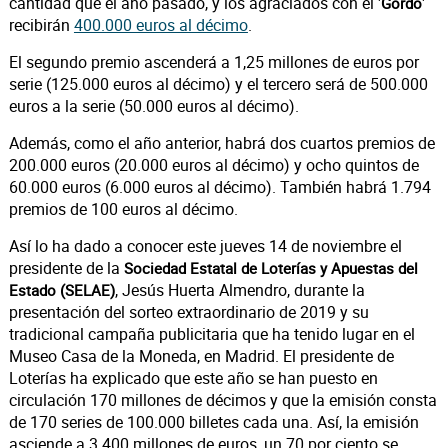
cantidad que el año pasado, y los agraciados con el '
'
Gordo
recibirán
400.000 euros al décimo
.
El segundo premio ascenderá a 1,25 millones de euros por
serie (125.000 euros al décimo) y el tercero será de 500.000
euros a la serie (50.000 euros al décimo).
Además, como el año anterior, habrá dos cuartos premios de
200.000 euros (20.000 euros al décimo) y ocho quintos de
60.000 euros (6.000 euros al décimo). También habrá 1.794
premios de 100 euros al décimo.
Así lo ha dado a conocer este jueves 14 de noviembre el
presidente de la
Sociedad Estatal de Loterías y Apuestas del
, Jesús Huerta Almendro, durante la
Estado (SELAE)
presentación del sorteo extraordinario de 2019 y su
tradicional campaña publicitaria que ha tenido lugar en el
Museo Casa de la Moneda, en Madrid. El presidente de
Loterías ha explicado que este año se han puesto en
circulación 170 millones de décimos y que la emisión consta
de 170 series de 100.000 billetes cada una. Así, la emisión
asciende a 3.400 millones de euros, un 70 por ciento se