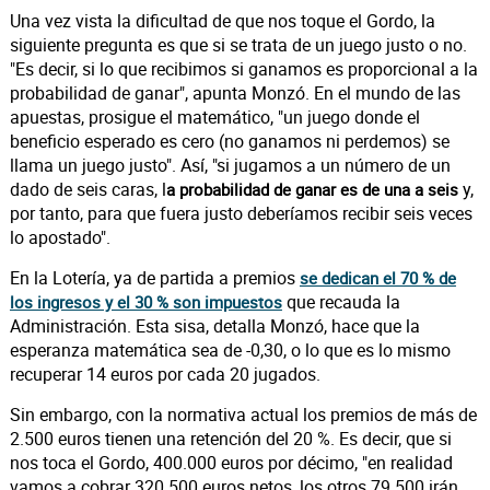
Una vez vista la dificultad de que nos toque el Gordo, la
siguiente pregunta es que si se trata de un juego justo o no.
"Es decir, si lo que recibimos si ganamos es proporcional a la
probabilidad de ganar", apunta Monzó. En el mundo de las
apuestas, prosigue el matemático, "un juego donde el
beneficio esperado es cero (no ganamos ni perdemos) se
llama un juego justo". Así, "si jugamos a un número de un
dado de seis caras, l
y,
a probabilidad de ganar es de una a seis
por tanto, para que fuera justo deberíamos recibir seis veces
lo apostado".
En la Lotería, ya de partida a premios
se dedican el 70 % de
que recauda la
los ingresos y el 30 % son impuestos
Administración. Esta sisa, detalla Monzó, hace que la
esperanza matemática sea de -0,30, o lo que es lo mismo
recuperar 14 euros por cada 20 jugados.
Sin embargo, con la normativa actual los premios de más de
2.500 euros tienen una retención del 20 %. Es decir, que si
nos toca el Gordo, 400.000 euros por décimo, "en realidad
vamos a cobrar 320.500 euros netos, los otros 79.500 irán