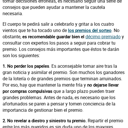
tomar decisiones erróneas, es necesario seguir una serie de
consejos que pueden ayudar a mantener la cautela
necesaria.
El cuerpo te pedirá salir a celebrarlo y gritar a los cuatro
vientos que te ha tocado uno de
. No
los premios del sorteo
obstante,
décimo premiado
y
es recomendable guardar bien el
consultar con expertos los pasos a seguir para cobrar tu
premio. Los consejos más importantes que éstos te darán
son los siguientes:
. Es aconsejable tomar aire tras la
1. No perder los papeles
gran noticia y asimilar el premio. Son muchos los ganadores
de la lotería o de grandes premios que terminan arruinados.
Por eso, hay que mantener la mente fría y
no dejarse llevar
que a largo plazo pueden traer
por compras compulsivas
grandes problemas. Antes de nada, es necesario que los
afortunados se paren a pensar y tomen conciencia de la
importancia de gestionar bien el premio.
Repartir el premio
2. No revelar a diestro y siniestro tu premio.
entre los más queridos es sin duda uno de los mayores