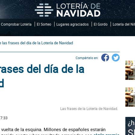
Comprobar Lotería
El Sorteo
Lugares agraciados
El Gordo
Lotería del N
de las frases del día de la Lotería de Navidad
Compártelo en:
frases del día de la
d
Las frases de la Lotería de Navidad.
17:33
a vuelta de la esquina. Millones de españoles estarán