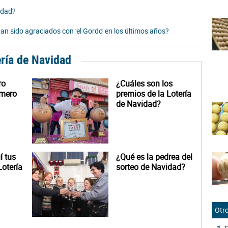
idad?
n sido agraciados con 'el Gordo' en los últimos años?
ería de Navidad
ro
¿Cuáles son los
úmero
premios de la Lotería
de Navidad?
 tus
¿Qué es la pedrea del
otería
sorteo de Navidad?
Otro