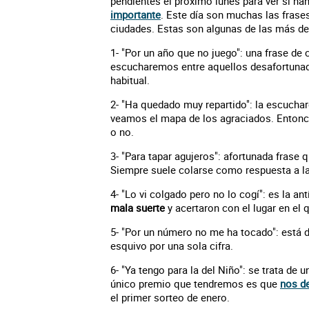
pendientes el próximo lunes para ver si ha
importante
. Este día son muchas las frases
ciudades. Estas son algunas de las más de
1- "Por un año que no juego": una frase de
escucharemos entre aquellos desafortunad
habitual.
2- "Ha quedado muy repartido": la escuch
veamos el mapa de los agraciados. Entonce
o no.
3- "Para tapar agujeros": afortunada frase 
Siempre suele colarse como respuesta a la
4- "Lo vi colgado pero no lo cogí": es la ant
mala suerte
y acertaron con el lugar en el
5- "Por un número no me ha tocado": está d
esquivo por una sola cifra.
6- "Ya tengo para la del Niño": se trata d
único premio que tendremos es que
nos de
el primer sorteo de enero.