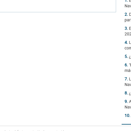
1.
E
Na
2.
D
par
3.
E
20
4.
L
com
5.
¿
6.
"
más
7.
L
Nav
8.
¿
9.
A
Na
10