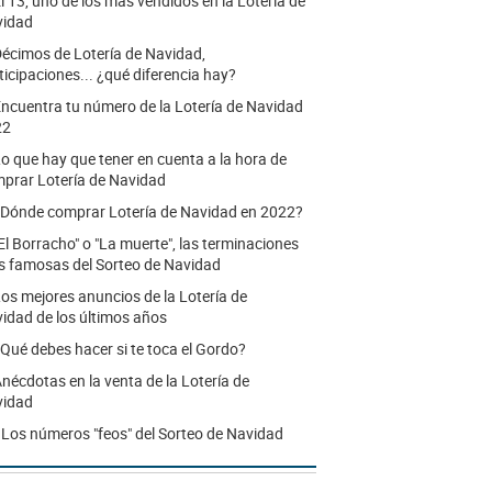
l 13, uno de los más vendidos en la Lotería de
vidad
écimos de Lotería de Navidad,
ticipaciones... ¿qué diferencia hay?
ncuentra tu número de la Lotería de Navidad
22
o que hay que tener en cuenta a la hora de
prar Lotería de Navidad
Dónde comprar Lotería de Navidad en 2022?
El Borracho" o "La muerte", las terminaciones
 famosas del Sorteo de Navidad
os mejores anuncios de la Lotería de
idad de los últimos años
Qué debes hacer si te toca el Gordo?
nécdotas en la venta de la Lotería de
vidad
.
Los números "feos" del Sorteo de Navidad