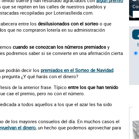
n tenido suerte y han resultado agraciados con
algún premio
 que se repiten en las calles de nuestros pueblos y
stacadas recopiladas por Loteriaslleida.com.
 cabecera entre los
desilusionados con el sorteo
o que
os que no compraron lotería en su administración
aremos
cuando se conozcan los números premiados
y
s podremos saber si se convierte en una afirmación cierta
que podrán decir los
premiados en el Sorteo de Navidad
.
 pregunta ¿Y qué harás con el dinero?
ítesis de la anterior frase. Típico
entre los que han tenido
 que cae el premio, pero no con el número.
edicada a todos aquellos a los que el azar les ha sido
e uno de los mayores consuelos del día. En muchos casos el
vuelvan el dinero
, un hecho que podemos aprovechar para