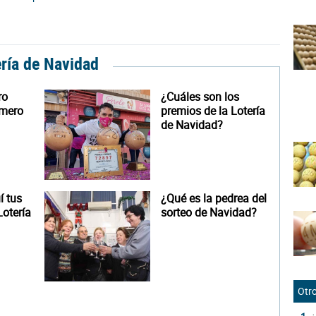
ería de Navidad
ro
¿Cuáles son los
úmero
premios de la Lotería
de Navidad?
 tus
¿Qué es la pedrea del
otería
sorteo de Navidad?
Otro