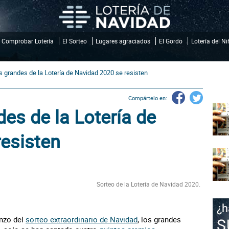
Comprobar Lotería
El Sorteo
Lugares agraciados
El Gordo
Lotería del N
 grandes de la Lotería de Navidad 2020 se resisten
Compártelo en:
es de la Lotería de
esisten
Sorteo de la Lotería de Navidad 2020.
enzo del
sorteo extraordinario de Navidad
, los grandes