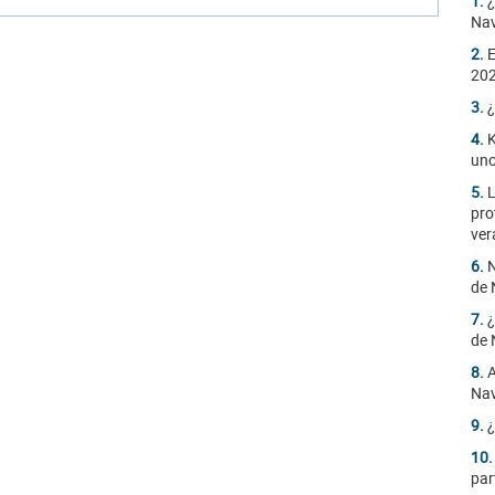
1.
¿
Na
2.
E
20
3.
¿
4.
K
uno
5.
L
pro
ver
6.
N
de 
7.
¿
de 
8.
A
Na
9.
¿
10
par