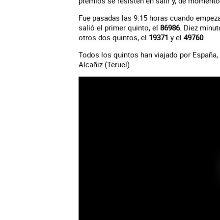
premios se resisten en salir y, de moment
Fue pasadas las 9:15 horas cuando empeza
salió el primer quinto, el
86986
. Diez minu
otros dos quintos, el
19371
y el
49760
.
Todos los quintos han viajado por España, y
Alcañiz (Teruel).