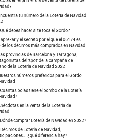
Colas en el primer día de venta de Lotería de
vidad?
ncuentra tu número de la Lotería de Navidad
22
Qué debes hacer si te toca el Gordo?
aprekar y el secreto por el que el 06174 es
 de los décimos más comprados en Navidad
as provincias de Barcelona y Tarragona,
tagonistas del 'spot' de la campaña de
ano de la Lotería de Navidad 2022
uestros números preferidos para el Gordo
Navidad
Cuántas bolas tiene el bombo de la Lotería
Navidad?
nécdotas en la venta de la Lotería de
vidad
Dónde comprar Lotería de Navidad en 2022?
.
Décimos de Lotería de Navidad,
ticipaciones... ¿qué diferencia hay?