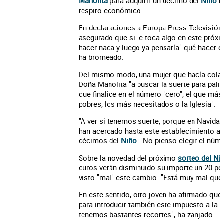
Manolita
para adquirir un décimo del
Niño
r
respiro económico.
En declaraciones a Europa Press Televisió
asegurado que si le toca algo en este próx
hacer nada y luego ya pensaría" qué hacer c
ha bromeado.
Del mismo modo, una mujer que hacía cola
Doña Manolita "a buscar la suerte para pali
que finalice en el número "cero", el que más
pobres, los más necesitados o la Iglesia".
"A ver si tenemos suerte, porque en Navid
han acercado hasta este establecimiento a
décimos del
Niño
. "No pienso elegir el nú
Sobre la novedad del próximo
sorteo del N
euros verán disminuido su importe un 20 p
visto "mal" este cambio. "Está muy mal que 
En este sentido, otro joven ha afirmado qu
para introducir también este impuesto a la 
tenemos bastantes recortes", ha zanjado.