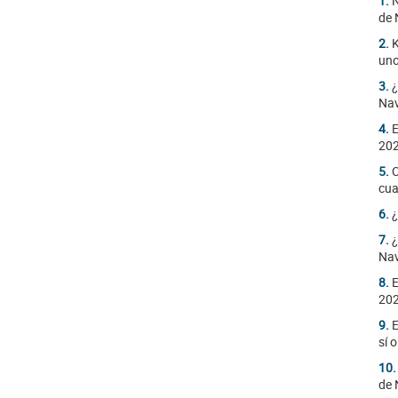
1.
N
de 
2.
K
uno
3.
¿
Na
4.
E
20
5.
C
cua
6.
¿
7.
¿
Na
8.
E
20
9.
E
sí 
10
de 