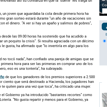
enovando así su confianza en que la "suerte" les traiga un
n, un joven que aguardaba la cola desde primera hora ha
imo gran sorteo estará durante "un año de vacaciones sin
on el dinero. "A ver si hay un apaño y salimos de pobres",
 desde las 09.00 horas ha sostenido que ha acudido a
ar un poquito la crisis". Si resulta agraciada con un décimo
 le gusta, ha afirmado que "lo invertiría en algo para los
ad no tocó nada", han confiado una pareja de amigas que se
 primera hora para ser las primeras en comprar uno de los
mero, eso es una tontería", ha subrayado.
iño
de que los ganadores de los premios superiores a 2.500
or ciento que será destinado a Hacienda, los jugadores han
te quiten para una vez que toca", ha criticado una mujer.
e el Gobierno ya ha introducido "bastantes recortes" como
Lotería. "No gusta repartir y menos para el Gobierno, ya