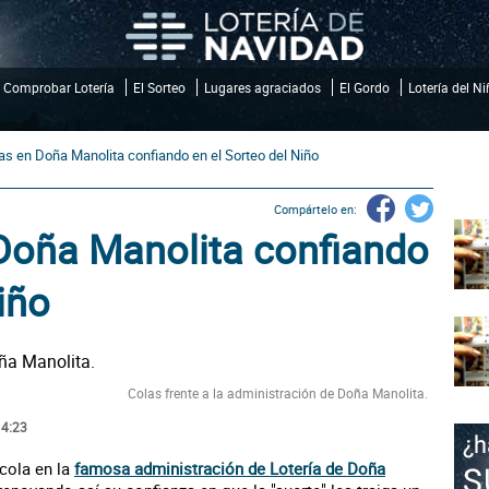
Comprobar Lotería
El Sorteo
Lugares agraciados
El Gordo
Lotería del N
s en Doña Manolita confiando en el Sorteo del Niño
Compártelo en:
Doña Manolita confiando
iño
Colas frente a la administración de Doña Manolita.
14:23
cola en la
famosa administración de Lotería de Doña