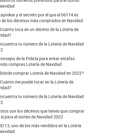
uestros números preferidos para el Gordo
Navidad
aprekar y el secreto por el que el 06174 es
 de los décimos más comprados en Navidad
Cuánto toca en un decimo de la Lotería de
vidad?
ncuentra tu número de la Lotería de Navidad
22
onsejos de la Policía para evitar estafas
ndo compras Lotería de Navidad
Dónde comprar Lotería de Navidad en 2022?
Cuánto me puede tocar en la Lotería de
vidad?
ncuentra tu número de la Lotería de Navidad
22
stos son los décimos que tienes que comprar
o sí para el sorteo de Navidad 2022
.
El 13, uno de los más vendidos en la Lotería
Navidad