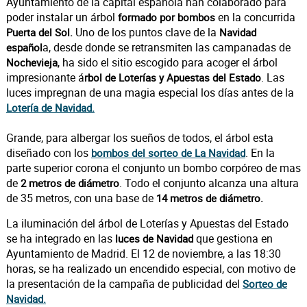
Ayuntamiento de la capital española han colaborado para
poder instalar un árbol
en la concurrida
formado por bombos
Uno de los puntos clave de la
Puerta del Sol.
Navidad
a, desde donde se retransmiten las campanadas de
español
, ha sido el sitio escogido para acoger el árbol
Nochevieja
impresionante á
. Las
rbol de Loterías y Apuestas del Estado
luces impregnan de una magia especial los días antes de la
Lotería de Navidad.
Grande, para albergar los sueños de todos, el árbol esta
diseñado con los
. En la
bombos del sorteo de La Navidad
parte superior corona el conjunto un bombo corpóreo de mas
de
. Todo el conjunto alcanza una altura
2 metros de diámetro
de 35 metros, con una base de
14 metros de diámetro.
La iluminación del árbol de Loterías y Apuestas del Estado
se ha integrado en las
que gestiona en
luces de Navidad
Ayuntamiento de Madrid. El 12 de noviembre, a las 18:30
horas, se ha realizado un encendido especial, con motivo de
la presentación de la campaña de publicidad del
Sorteo de
Navidad.