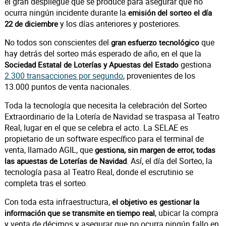
el gran despliegue que se produce para asegurar que no
ocurra ningún incidente durante la
emisión del sorteo el día
y los días anteriores y posteriores.
22 de diciembre
No todos son conscientes del
que
gran esfuerzo tecnológico
hay detrás del sorteo más esperado de año, en el que la
gestiona
Sociedad Estatal de Loterías y Apuestas del Estado
2.300 transacciones por segundo
, provenientes de los
13.000 puntos de venta nacionales.
Toda la tecnología que necesita la celebración del Sorteo
Extraordinario de la Lotería de Navidad se traspasa al Teatro
Real, lugar en el que se celebra el acto. La SELAE es
propietario de un software específico para el terminal de
venta, llamado AGIL, que
gestiona, sin margen de error, todas
. Así, el día del Sorteo, la
las apuestas de Loterías de Navidad
tecnología pasa al Teatro Real, donde el escrutinio se
completa tras el sorteo.
Con toda esta infraestructura,
el objetivo es gestionar la
, ubicar la compra
información que se transmite en tiempo real
y venta de décimos y asegurar que no ocurra ningún fallo en