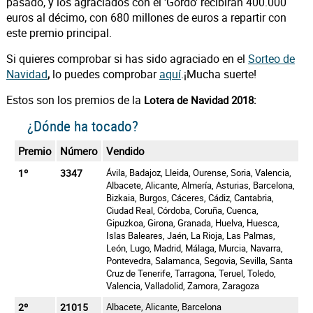
pasado, y los agraciados con el 'Gordo' recibirán 400.000
euros al décimo, con 680 millones de euros a repartir con
este premio principal.
Si quieres comprobar si has sido agraciado en el
Sorteo de
Navidad
lo puedes comprobar
aquí
.¡Mucha suerte!
,
Estos son los premios de la
Lotera de Navidad 2018:
¿Dónde ha tocado?
Premio
Número
Vendido
1º
3347
Ávila, Badajoz, Lleida, Ourense, Soria, Valencia,
Albacete, Alicante, Almería, Asturias, Barcelona,
Bizkaia, Burgos, Cáceres, Cádiz, Cantabria,
Ciudad Real, Córdoba, Coruña, Cuenca,
Gipuzkoa, Girona, Granada, Huelva, Huesca,
Islas Baleares, Jaén, La Rioja, Las Palmas,
León, Lugo, Madrid, Málaga, Murcia, Navarra,
Pontevedra, Salamanca, Segovia, Sevilla, Santa
Cruz de Tenerife, Tarragona, Teruel, Toledo,
Valencia, Valladolid, Zamora, Zaragoza
2º
21015
Albacete, Alicante, Barcelona