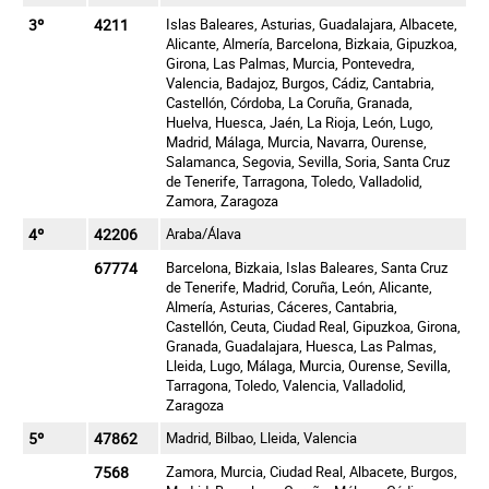
3º
4211
Islas Baleares, Asturias, Guadalajara, Albacete,
Alicante, Almería, Barcelona, Bizkaia, Gipuzkoa,
Girona, Las Palmas, Murcia, Pontevedra,
Valencia, Badajoz, Burgos, Cádiz, Cantabria,
Castellón, Córdoba, La Coruña, Granada,
Huelva, Huesca, Jaén, La Rioja, León, Lugo,
Madrid, Málaga, Murcia, Navarra, Ourense,
Salamanca, Segovia, Sevilla, Soria, Santa Cruz
de Tenerife, Tarragona, Toledo, Valladolid,
Zamora, Zaragoza
4º
42206
Araba/Álava
67774
Barcelona, Bizkaia, Islas Baleares, Santa Cruz
de Tenerife, Madrid, Coruña, León, Alicante,
Almería, Asturias, Cáceres, Cantabria,
Castellón, Ceuta, Ciudad Real, Gipuzkoa, Girona,
Granada, Guadalajara, Huesca, Las Palmas,
Lleida, Lugo, Málaga, Murcia, Ourense, Sevilla,
Tarragona, Toledo, Valencia, Valladolid,
Zaragoza
5º
47862
Madrid, Bilbao, Lleida, Valencia
7568
Zamora, Murcia, Ciudad Real, Albacete, Burgos,