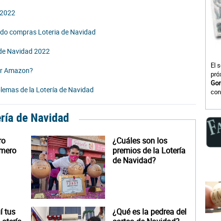
d 2022
ando compras Loteria de Navidad
a de Navidad 2022
El 
or Amazon?
pró
Gor
lemas de la Lotería de Navidad
con
ería de Navidad
ro
¿Cuáles son los
úmero
premios de la Lotería
de Navidad?
 tus
¿Qué es la pedrea del