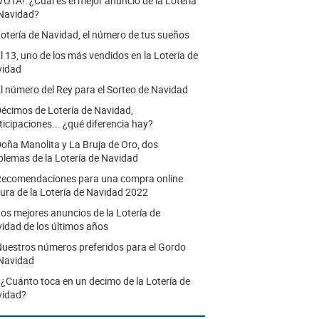
VOTA!: ¿Cuál es el mejor anuncio de la Lotería
Navidad?
otería de Navidad, el número de tus sueños
l 13, uno de los más vendidos en la Lotería de
vidad
l número del Rey para el Sorteo de Navidad
écimos de Lotería de Navidad,
ticipaciones... ¿qué diferencia hay?
oña Manolita y La Bruja de Oro, dos
lemas de la Lotería de Navidad
ecomendaciones para una compra online
ura de la Lotería de Navidad 2022
os mejores anuncios de la Lotería de
idad de los últimos años
uestros números preferidos para el Gordo
Navidad
.
¿Cuánto toca en un decimo de la Lotería de
vidad?