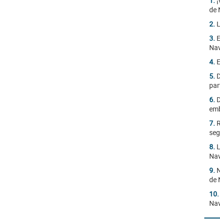
1.
¡
de 
2.
L
3.
E
Na
4.
E
5.
D
par
6.
D
emb
7.
R
seg
8.
L
Nav
9.
N
de 
10
Na