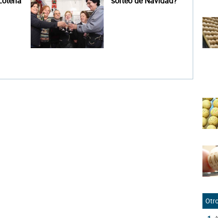
otería
sorteo de Navidad?
Otro