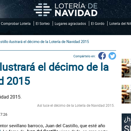
Comprobar Lotería
El Sorteo
Lugares agraciados
El Gordo
Lotería del N
stillo ilustrará el décimo de la Lotería de Navidad 2015
Compártelo en:
ilustrará el décimo de la
ad 2015
Así luce el décimo de la Lotería de Navidad 2015.
17:26
intor sevillano barroco, Juan del Castillo, que esté año