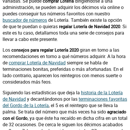
variadas. Se puede
dirigiéndose a una
comprar Lotería
administración, se pueden adquirir los décimos vía online o
puedes conseguir tus números favoritos con nuestro
buscador de números
de Lotería. También existe la opción
de que te puedan o quieras
. Si
regalar Lotería de Navidad 2020
este es tu caso, detallamos toda una serie de consejos para
llevar a cabo este presente.
Los
giran en torno a las
consejos para regalar Lotería 2020
recomendaciones en torno a qué números adquirir. A la hora
de
comprar Lotería de Navidad
siempre se habla de
terminaciones bonitas, preferidas o más afortunadas. En el
lado contrario, aparecen los reintegros con menos suerte o
considerados más feos.
Siguiendo las estadísticas que deja la
historia de la Lotería
de Navidad
y decantándonos por las
terminaciones favoritas
del Gordo de la Lotería
, el 5 es el reintegro que se lleva la
palma. Se trata del número que más veces ha sido
agraciado
, ya que éste ha recaído en dicha cifra en un total
con el Gordo
de 32 ocasiones. De cerca le siguen los décimos acabados