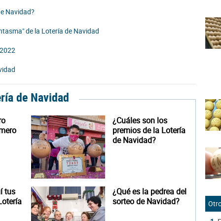
de Navidad?
ntasma" de la Lotería de Navidad
d 2022
vidad
ería de Navidad
ro
¿Cuáles son los
úmero
premios de la Lotería
de Navidad?
 tus
¿Qué es la pedrea del
otería
sorteo de Navidad?
Otro