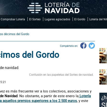
Comprobar Lotería
El Sorteo
Lugares agraciados
El Gordo
Lotería del N
los décimos del Gordo
Compártelo en:
cimos del Gordo
Confusión en las papeletas del Sorteo de navidad.
15:21
vez es más frecuente ver a los colectivos, asociaciones y
de Navidad
. No obstante, a partir de este enero la
Lotería
a aquellos premios superiores a los 2.500 euros
, y este