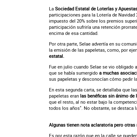
La
Sociedad Estatal de Loterías y Apuesta
participaciones para la Lotería de Navidad 
impuesto del 20% sobre los premios superi
participación sufriría una retención prorr
encima de esa cantidad.
Por otra parte, Selae advertía en su comuni
la emisión de las papeletas, como, por ej
estatal.
Fue en julio cuando Selae se vio obligado a
que se había sumergido
a muchas asociaci
sus papeletas y desconocían cómo pedir la
En esta segunda carta, se detallaba que la
papeletas eran
las benéficas sin ánimo de l
que el resto, al no estar bajo la competen
todos los años". No obstante, se destaca l
Algunas tienen nota aclaratoria pero otras
Es por esta razón que en la calle se puede