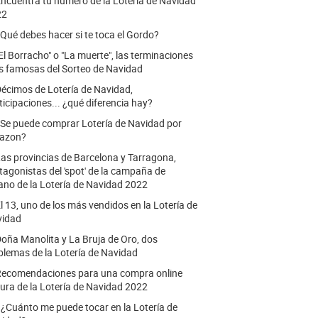
ncuentra tu número de la Lotería de Navidad
22
Qué debes hacer si te toca el Gordo?
El Borracho" o "La muerte", las terminaciones
 famosas del Sorteo de Navidad
écimos de Lotería de Navidad,
ticipaciones... ¿qué diferencia hay?
Se puede comprar Lotería de Navidad por
azon?
as provincias de Barcelona y Tarragona,
tagonistas del 'spot' de la campaña de
ano de la Lotería de Navidad 2022
l 13, uno de los más vendidos en la Lotería de
vidad
oña Manolita y La Bruja de Oro, dos
lemas de la Lotería de Navidad
ecomendaciones para una compra online
ura de la Lotería de Navidad 2022
.
¿Cuánto me puede tocar en la Lotería de