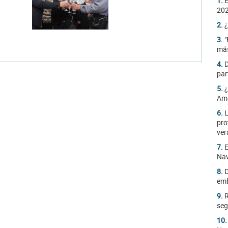
1.
E
20
2.
¿
3.
"
más
4.
D
par
5.
¿
Am
6.
L
pro
ver
7.
E
Na
8.
D
emb
9.
R
seg
10