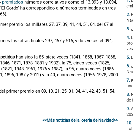
1.
D
o
premiados
números correlativos como el 13.093 y 13.094,
emb
s 'El Gordo' ha correspondido a números terminados en tres
66).
2.
E
Na
er premio los millares 27, 37, 39, 41, 44, 51, 64, del 67 al
3.
¿
4.
L
ones las cifras finales 297, 457 y 515; y dos veces el 094,
pro
ver
epetidas
han sido la 85, siete veces (1841, 1858, 1867, 1868,
5.
L
 1846, 1871, 1878, 1881 y 1932); la 75, cinco veces (1825,
6.
¿
 (1821, 1948, 1961, 1976 y 1987), la 95, cuatro veces (1886,
Na
1, 1896, 1987 y 2012) y la 40, cuatro veces (1956, 1978, 2000
7.
K
uno
primer premio en 09, 10, 21, 25, 31, 34, 41, 42, 43, 51, 54,
8.
N
de 
9.
A
20
<<Más noticias de la lotería de Navidad>>
10
Lot