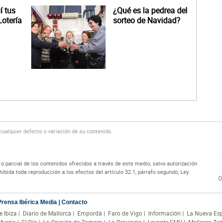
 tus
¿Qué es la pedrea del
otería
sorteo de Navidad?
alquier defecto o variación de su contenido.
 parcial de los contenidos ofrecidos a través de este medio, salvo autorización
bida toda reproducción a los efectos del artículo 32.1, párrafo segundo, Ley
Prensa Ibérica Media
|
Contacto
e Ibiza
|
Diario de Mallorca
|
Empordà
|
Faro de Vigo
|
Información
|
La Nueva Es