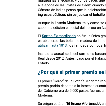
multitud las anécdotas y curiosidades que 
a la época de las Cortes de Cádiz, cuando 
Cámara de Indias pensó que la celebración
ingresos públicos sin perjudicar el bolsillo
Aunque la
Lotería Moderna
-tal y como se 
cabo una edición especial del sorteo en Na
El
Sorteo Extraordinario
no fue la única gra
establecerse: las bolas de madera de las 
utilizar hasta 1813
; los famosos bombos, h
Incluso la actual sede del sorteo es basta
Real desde 2012. Antes, pasó por el Palaci
Estado.
¿Por qué el primer premio se 
El primer 'Gordo' de la Lotería Moderna re
premio podría deberse a la inmensa cuantía
del Gobierno era de 5.000 pesos fuertes al
Moderna.
Su origen está en
'El Enano Afortunado'
, u