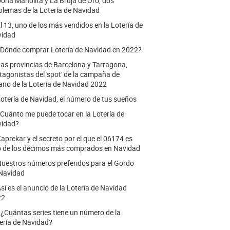
oña Manolita y La Bruja de Oro, dos
lemas de la Lotería de Navidad
l 13, uno de los más vendidos en la Lotería de
vidad
Dónde comprar Lotería de Navidad en 2022?
as provincias de Barcelona y Tarragona,
tagonistas del 'spot' de la campaña de
ano de la Lotería de Navidad 2022
otería de Navidad, el número de tus sueños
Cuánto me puede tocar en la Lotería de
vidad?
aprekar y el secreto por el que el 06174 es
 de los décimos más comprados en Navidad
uestros números preferidos para el Gordo
Navidad
sí es el anuncio de la Lotería de Navidad
22
.
¿Cuántas series tiene un número de la
ería de Navidad?