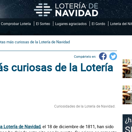
Comprobar Lotería
El Sorteo
Lugares agraciados
El Gordo
Lotería del N
tas más curiosas de la Lotería de Navidad
Compártelo en:
 curiosas de la Lotería
Curiosidades de la Lotería de Navidad.
la Lotería de Navidad
, el 18 de diciembre de 1811, han sido