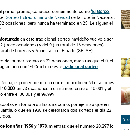
 del primer premio, conocido comúnmente como
'El Gordo',
del
Sorteo Extraordinario de Navidad
de la Lotería Nacional,
 32 ocasiones, pero nunca ha terminado en 25. Le siguen el
o.
afortunada
en este tradicional sorteo navideño vuelve a ser
 (trece ocasiones) y del 9 (un total de 16 ocasiones),
tatal de Loterías y Apuestas del Estado (SELAE).
gro del primer premio en 23 ocasiones, mientras que el 0, el
o agraciado con 'El Gordo' de este
tradicional sorteo
a fecha, el primer premio ha correspondido en 64 ocasiones
l 10.000
; en 73 ocasiones a un número entre el 10.001 y el
 entre el 30.001 y el 99.999.
cdotas en torno a su historia como, por ejemplo que en
antía, o que en 1938 se celebraron dos sorteos el día 22
urgos.
Otro
 de los años 1956 y 1978
, mientras que el número 20.297 lo