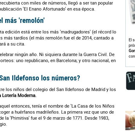
a recubierta con miles de números, llegó a ser tan popular
 publicación 'El Enano Afortunado' en esa época.
l más 'remolón'
ta edición está entre los más 'madrugadores' (el récord lo
los más tardíos (el más remolón fue el de 2014, cantado a
El 
ará a su cita.
pró
Gor
lebrar ningún año. Ni siquiera durante la Guerra Civil. De
con
orteos: uno republicano, en Barcelona; y otro nacional, en
 San Ildefonso los números?
re los niños del colegio del San Ildefonso de Madrid y los
a Lotería Moderna.
 aquel entonces, tenía el nombre de 'La Casa de los Niños
acoger a huérfanos madrileños. La primera vez que uno de
e la 'Primitiva' fue el 9 de marzo de 1771. Desde 1983,
gio.