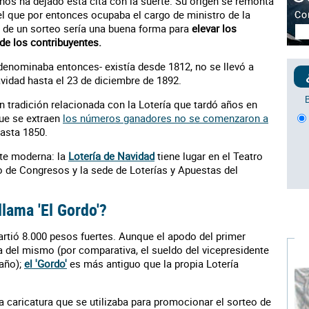
nos ha dejado esta cita con la suerte. Su origen se remonta
el que por entonces ocupaba el cargo de ministro de la
 de un sorteo sería una buena forma para
elevar los
 de los contribuyentes.
denominaba entonces- existía desde 1812, no se llevó a
vidad hasta el 23 de diciembre de 1892.
n tradición relacionada con la Lotería que tardó años en
que se extraen
los números ganadores no se comenzaron a
asta 1850.
nte moderna: la
Lotería de Navidad
tiene lugar en el Teatro
o de Congresos y la sede de Loterías y Apuestas del
llama 'El Gordo'?
partió 8.000 pesos fuertes. Aunque el apodo del primer
 del mismo (por comparativa, el sueldo del vicepresidente
 año);
el 'Gordo'
es más antiguo que la propia Lotería
na caricatura que se utilizaba para promocionar el sorteo de