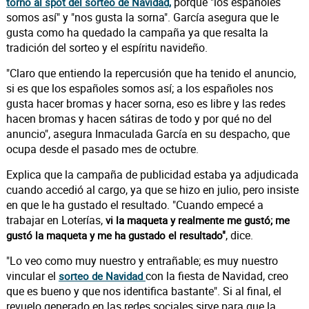
porque "los españoles
torno al spot del sorteo de Navidad,
somos así" y "nos gusta la sorna". García asegura que le
gusta como ha quedado la campaña ya que resalta la
tradición del sorteo y el espíritu navideño.
"Claro que entiendo la repercusión que ha tenido el anuncio,
si es que los españoles somos así; a los españoles nos
gusta hacer bromas y hacer sorna, eso es libre y las redes
hacen bromas y hacen sátiras de todo y por qué no del
anuncio", asegura Inmaculada García en su despacho, que
ocupa desde el pasado mes de octubre.
Explica que la campaña de publicidad estaba ya adjudicada
cuando accedió al cargo, ya que se hizo en julio, pero insiste
en que le ha gustado el resultado. "Cuando empecé a
trabajar en Loterías,
vi la maqueta y realmente me gustó; me
, dice.
gustó la maqueta y me ha gustado el resultado"
"Lo veo como muy nuestro y entrañable; es muy nuestro
vincular el
con la fiesta de Navidad, creo
sorteo de Navidad
que es bueno y que nos identifica bastante". Si al final, el
revuelo generado en las redes sociales sirve para que la