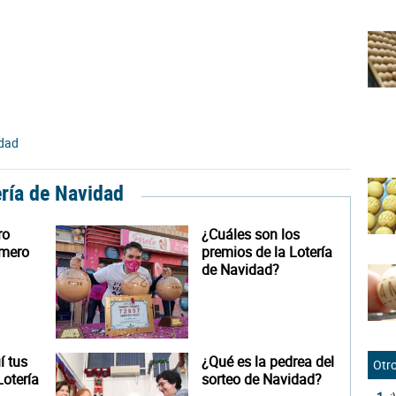
idad
ería de Navidad
ro
¿Cuáles son los
úmero
premios de la Lotería
de Navidad?
 tus
¿Qué es la pedrea del
Otro
otería
sorteo de Navidad?