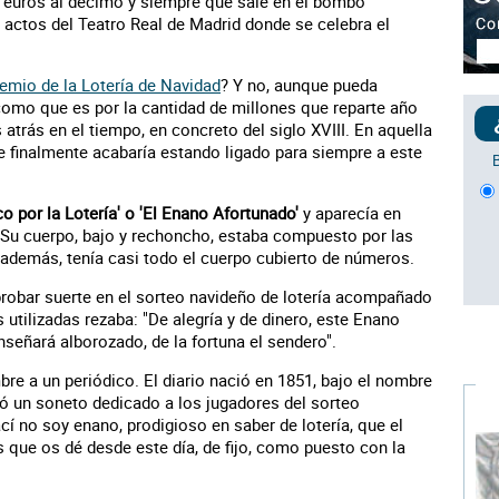
0 euros al décimo y siempre que sale en el bombo
 actos del Teatro Real de Madrid donde se celebra el
emio de la Lotería de Navidad
? Y no, aunque pueda
 como que es por la cantidad de millones que reparte año
trás en el tiempo, en concreto del siglo XVIII. En aquella
e finalmente acabaría estando ligado para siempre a este
o por la Lotería' o 'El Enano Afortunado'
y aparecía en
Su cuerpo, bajo y rechoncho, estaba compuesto por las
y, además, tenía casi todo el cuerpo cubierto de números.
 probar suerte en el sorteo navideño de lotería acompañado
 utilizadas rezaba: "De alegría y de dinero, este Enano
nseñará alborozado, de la fortuna el sendero".
re a un periódico. El diario nació en 1851, bajo el nombre
yó un soneto dedicado a los jugadores del sorteo
cí no soy enano, prodigioso en saber de lotería, que el
s que os dé desde este día, de fijo, como puesto con la