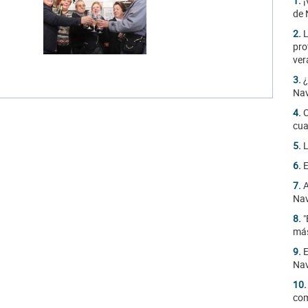
1.
¡
de 
2.
L
pro
ver
3.
¿
Na
4.
C
cua
5.
L
6.
E
7.
A
Na
8.
"
más
9.
E
Na
10
com