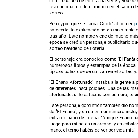
con 4.000.000 de euros a la serie y 400.00
revoluciona a todo el mundo en el salón de
sorteo.
Pero, ¿por qué se llama 'Gordo' al primer
pr
parecerlo, la explicación no es tan simple
tras año. Este nombre viene de mucho más a
época se creó un personaje publicitario qu
sorteo navideño de Lotería.
El personaje era conocido
como 'El Fanátic
numerosos libros y estampas de la época. 
típicas bolas que se utilizan en el sorteo 
'El Enano Afortunado' instaba a la gente a
de diferentes inscripciones. Una de las más
afortunado, si le estudias con esmero, te e
Este personaje gordinflón también dio nomb
de "El Enano", y en su primer número inclu
extraordinario de lotería: "Aunque Enano na
juego para mí no es un arcano, y en cábala
mano, el terno habéis de ver por vida mía".