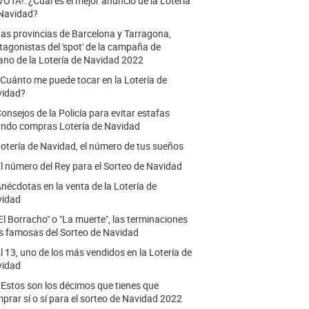
VOTA!: ¿Cuál es el mejor anuncio de la Lotería
Navidad?
as provincias de Barcelona y Tarragona,
tagonistas del 'spot' de la campaña de
ano de la Lotería de Navidad 2022
Cuánto me puede tocar en la Lotería de
vidad?
onsejos de la Policía para evitar estafas
ndo compras Lotería de Navidad
otería de Navidad, el número de tus sueños
l número del Rey para el Sorteo de Navidad
nécdotas en la venta de la Lotería de
vidad
El Borracho" o "La muerte", las terminaciones
 famosas del Sorteo de Navidad
l 13, uno de los más vendidos en la Lotería de
vidad
.
Estos son los décimos que tienes que
prar sí o sí para el sorteo de Navidad 2022