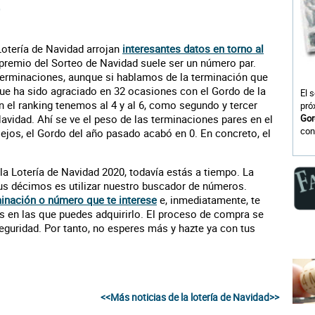
o
 Lotería de Navidad arrojan
interesantes datos en torno al
 premio del Sorteo de Navidad suele ser un número par.
 terminaciones, aunque si hablamos de la terminación que
que ha sido agraciado en 32 ocasiones con el Gordo de la
El 
n el ranking tenemos al 4 y al 6, como segundo y tercer
pró
avidad. Ahí se ve el peso de las terminaciones pares en el
Gor
con
lejos, el Gordo del año pasado acabó en 0. En concreto, el
 la Lotería de Navidad 2020, todavía estás a tiempo. La
tus décimos es utilizar nuestro buscador de números.
rminación o número que te interese
e, inmediatamente, te
s en las que puedes adquirirlo. El proceso de compra se
seguridad. Por tanto, no esperes más y hazte ya con tus
<<Más noticias de la lotería de Navidad>>