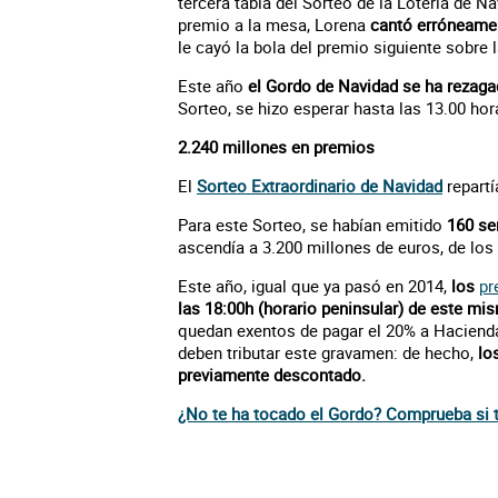
tercera tabla del Sorteo de la Lotería de Na
premio a la mesa, Lorena
cantó erróneamen
le cayó la bola del premio siguiente sobre 
Este año
el Gordo de Navidad se ha rezag
Sorteo, se hizo esperar hasta las 13.00 hor
2.240 millones en premios
El
Sorteo Extraordinario de Navidad
repartí
Para este Sorteo, se habían emitido
160 ser
ascendía a 3.200 millones de euros, de los
Este año, igual que ya pasó en 2014,
los
pr
las 18:00h (horario peninsular) de este m
quedan exentos de pagar el 20% a Hacienda
deben tributar este gravamen: de hecho,
lo
previamente descontado.
¿No te ha tocado el Gordo? Comprueba si 