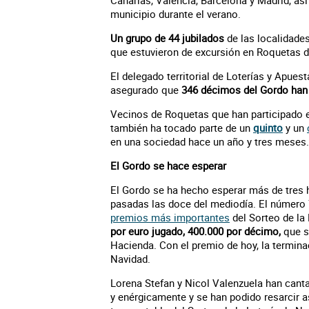
Canarias, Valencia, Barcelona y Madrid, as
municipio durante el verano.
Un grupo de 44 jubilados
de las localidade
que estuvieron de excursión en Roquetas 
El delegado territorial de Loterías y Apues
asegurado que
346 décimos del Gordo han 
Vecinos de Roquetas que han participado e
también ha tocado parte de un
quinto
y un
en una sociedad hace un año y tres meses.
El Gordo se hace esperar
El Gordo se ha hecho esperar más de tres
pasadas las doce del mediodía. El número
premios más importantes
del Sorteo de la
por euro jugado, 400.000 por décimo,
que s
Hacienda. Con el premio de hoy, la terminac
Navidad.
Lorena Stefan y Nicol Valenzuela han cant
y enérgicamente y se han podido resarcir 