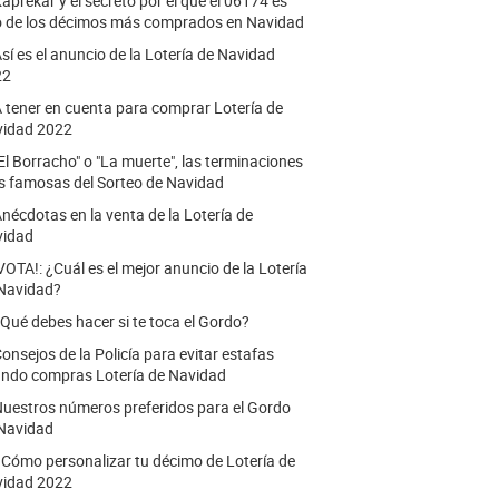
aprekar y el secreto por el que el 06174 es
 de los décimos más comprados en Navidad
sí es el anuncio de la Lotería de Navidad
22
 tener en cuenta para comprar Lotería de
idad 2022
El Borracho" o "La muerte", las terminaciones
 famosas del Sorteo de Navidad
nécdotas en la venta de la Lotería de
vidad
VOTA!: ¿Cuál es el mejor anuncio de la Lotería
Navidad?
Qué debes hacer si te toca el Gordo?
onsejos de la Policía para evitar estafas
ndo compras Lotería de Navidad
uestros números preferidos para el Gordo
Navidad
.
Cómo personalizar tu décimo de Lotería de
idad 2022