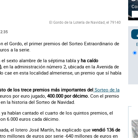
El Gordo de la Lotería de Navidad, el 79140
12:35
n el Gordo, el primer premios del Sorteo Extraordinario de
uros a la serie.
 el sexto alambre de la séptima tabla y
ha caído
)
, en la administración número 2, ubicada en la Avenida de
do cae en esta localidad almeriense, un premio que sí había
sto de los trece premios más importantes del
Sorteo de la
 euros por euro jugado,
400.000 por décimo.
Con el premio
 en la historia del Sorteo de Navidad.
 ya habían cantado el cuarto de los quintos premios, el
 con 6.000 euros cada décimo.
nada, el lotero José Martín, ha explicado que
vendió 136 de
ro millones de euros por serie -640 millones de euros en