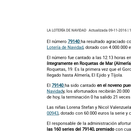
LA LOTERÍA DE NAVIDAD
Actualizada 09-11-2016 | 
El número
79140
ha resultado agraciado co
Lotería de Navidad
, dotado con 4.000.000 e
El número fue cantado a las 12.13 horas en
íntegramente en Roquetas de Mar (Almería
Roquetas, 19. Es la primera vez que el Gor
llegado hasta Almería, El Ejido y Tíjola.
El
79140
ha sido cantado
en el noveno pue
Navidad
y, los afortunados recibirán 20.000
de hoy, la terminación 0 ha salido 21 veces
Las niñas Lorena Stefan y Nicol Valenzuela
00943
, dotado con 60.000 euros la serie y
El responsable de la administración afortu
las 160 series del 79140, premiado
con cuat