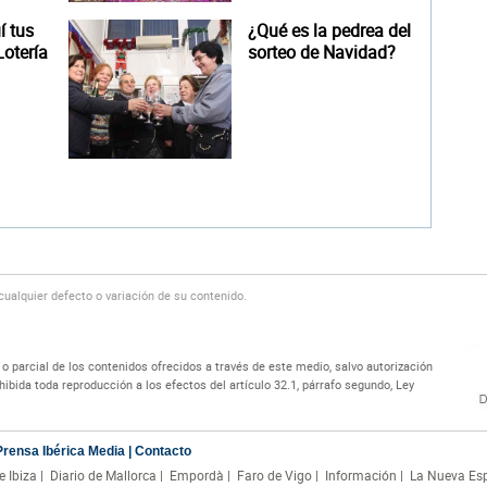
 tus
¿Qué es la pedrea del
otería
sorteo de Navidad?
alquier defecto o variación de su contenido.
 parcial de los contenidos ofrecidos a través de este medio, salvo autorización
bida toda reproducción a los efectos del artículo 32.1, párrafo segundo, Ley
Prensa Ibérica Media
|
Contacto
e Ibiza
|
Diario de Mallorca
|
Empordà
|
Faro de Vigo
|
Información
|
La Nueva Es