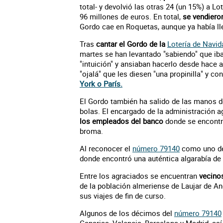
total- y devolvió las otras 24 (un 15%) a L
96 millones de euros. En total,
se vendiero
Gordo cae en Roquetas, aunque ya había lleg
Tras
cantar el Gordo de la
Lotería de Navid
martes se han levantado "sabiendo" que iba
"intuición" y ansiaban hacerlo desde hace
"ojalá" que les diesen "una propinilla" y co
York o París.
El Gordo también ha salido de las manos de
bolas. El encargado de la administración a
los empleados del banco
donde se encontr
broma.
Al reconocer el
número 79140
como uno de 
donde encontró una auténtica algarabía de 
Entre los agraciados se encuentran
vecino
de la población almeriense de Laujar de And
sus viajes de fin de curso.
Algunos de los décimos del
número 79140