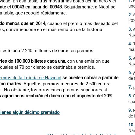
1.
K
vidad. En esa tabla, tras mostrar las bolas del número y el
uno
te el 09043 en lugar del 00943
. Seguidamente, a Nicol se
la tabla, que recogió rápidamente.
2.
A
20
ado menos que en 2014
, cuando el premio más deseado del
as, convirtiéndose en el más remolón de la historia.
3.
A
Nav
4.
"
más
a este año 2.240 millones de euros en premios.
5.
A
ies de 100.000 billetes cada una,
con una emisión que
Na
 cuales el 70 por ciento se destinaba a premios.
6.
¡
emios de la Lotería de Navidad
se pueden cobrar a partir de
de 
ismo martes.
Aquellos premios menores de 2.500 euros
7.
¿
. No obstante, los otros cinco premios superiores sí
s agraciados recibirán el dinero con el impuesto del 20%
8.
C
cua
9.
N
tienes algún décimo premiado
de 
10
Nav