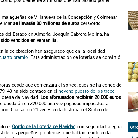
í como posiblemente a turistas que han pasado por el
s malagueñas de Villanueva de la Concepción y Colmenar
de Mar
se llevarán 80 millones de euros
del Gordo.
tas del Estado en Almería, Joaquín Cabrera Molina, ha
sido vendidos en ventanilla.
n la celebración han asegurado que en la localidad
cuarto premio
. Esta administración de loterías se convirtió
 horas desde que comenzara el sorteo, pues se ha conocido
 79140 ha sido cantado en el
noveno puesto de los trece
 Lotería de Navidad.
Los afortunados recibirán 20.000 euros
e quedarán en 320.000 una vez pagados impuestos a
ión 0 ha salido 21 veces en la historia del Sorteo de
ado el
Gordo de la Lotería de Navidad
con seguridad, alegría
Otro
así de los pequeños problemas que habían tenido en la