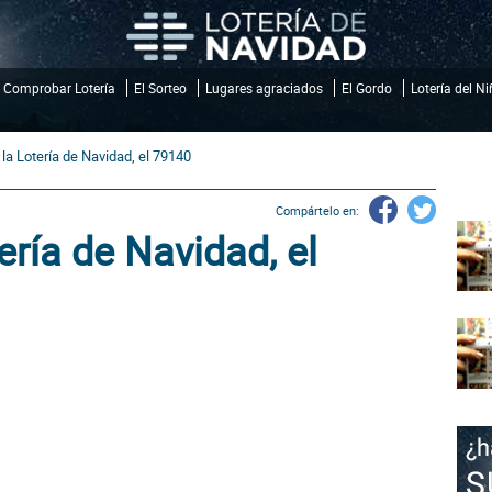
Comprobar Lotería
El Sorteo
Lugares agraciados
El Gordo
Lotería del N
 la Lotería de Navidad, el 79140
Compártelo en:
ería de Navidad, el