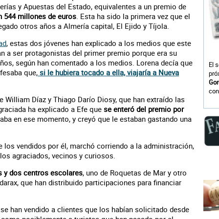
oterías y Apuestas del Estado, equivalentes a un premio de
n 544 millones de euros
. Esta ha sido la primera vez que el
ado otros años a Almería capital, El Ejido y Tíjola.
ad
, estas dos jóvenes han explicado a los medios que este
n a ser protagonistas del primer premio porque era su
 años, según han comentado a los medios. Lorena decía que
El 
nfesaba que,
si le hubiera tocado a ella, viajaría a Nueva
pró
Gor
con
 William Díaz y Thiago Darío Diosy, que han extraído las
graciada ha explicado a Efe que
se enteró del premio por
aba en ese momento, y creyó que le estaban gastando una
los vendidos por él, marchó corriendo a la administración,
los agraciados, vecinos y curiosos.
s y dos centros escolares
, uno de Roquetas de Mar y otro
arax, que han distribuido participaciones para financiar
se han vendido a clientes que los habían solicitado desde