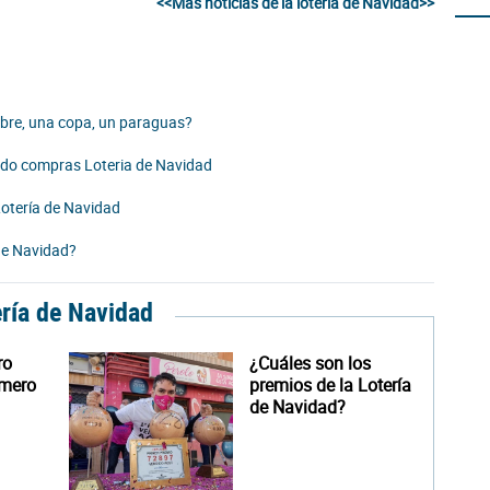
<<Más noticias de la lotería de Navidad>>
mbre, una copa, un paraguas?
ando compras Loteria de Navidad
Lotería de Navidad
de Navidad?
ería de Navidad
ro
¿Cuáles son los
úmero
premios de la Lotería
de Navidad?