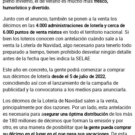
pleno invierno, el de verano es mucho más
fresco,
humorístico y divertido.
Junto con el anuncio, también se ponen a la venta los
décimos en las
4.000 administraciones de lotería
y cerca de
en todo el territorio nacional. Si
6.000 puntos de venta mixtos
bien los loteros conocen con antelación cuándo sale a la
venta la Lotería de Navidad, algo necesario para tenerlo todo
preparado a tiempo, tienen prohibido desvelar ningún detalle
antes de la fecha que les indica la SELAE.
Este año en concreto, la gente podrá comenzar a comprar
sus décimos de lotería
,
desde el 5 de julio de 2022
coincidiendo así con el lanzamiento de la campaña de
publicidad y la convocatoria a los medios para anunciarla.
Los décimos de la Lotería de Navidad salen a la venta,
principalmente por dos razones. Por un lado, esta antelación
es necesaria para a
de los más
segurar una óptima distribución
de 180 millones de décimos que forman la emisión y por
otro, es una manera de posibilitar que
la gente pueda comprar
De esta
su décimo en el lugar en el que pasa sus vacaciones.