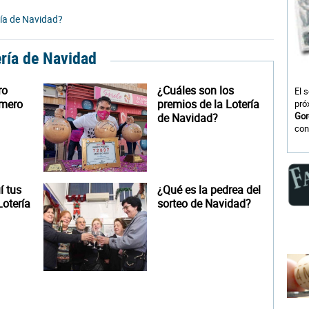
ría de Navidad?
ería de Navidad
ro
¿Cuáles son los
El 
úmero
premios de la Lotería
pró
Gor
de Navidad?
con
 tus
¿Qué es la pedrea del
otería
sorteo de Navidad?