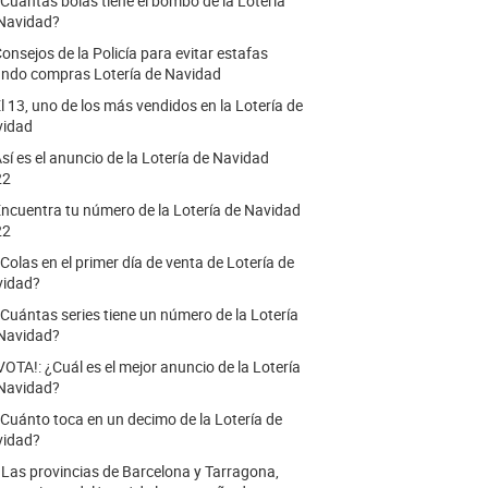
Cuántas bolas tiene el bombo de la Lotería
Navidad?
onsejos de la Policía para evitar estafas
ndo compras Lotería de Navidad
l 13, uno de los más vendidos en la Lotería de
vidad
sí es el anuncio de la Lotería de Navidad
22
ncuentra tu número de la Lotería de Navidad
22
Colas en el primer día de venta de Lotería de
vidad?
Cuántas series tiene un número de la Lotería
Navidad?
VOTA!: ¿Cuál es el mejor anuncio de la Lotería
Navidad?
Cuánto toca en un decimo de la Lotería de
vidad?
.
Las provincias de Barcelona y Tarragona,