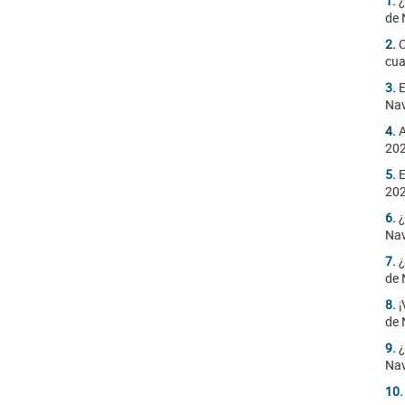
1.
¿
de 
2.
C
cua
3.
E
Na
4.
A
20
5.
E
20
6.
¿
Na
7.
¿
de 
8.
¡
de 
9.
¿
Na
10