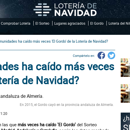
Comprobar Lotería
El Sorteo
Lugares agraciados
El Gordo
Lotería del N
unidades ha caído más veces 'El Gordo' de la Lotería de Navidad?
Compártelo en:
des ha caído más veces
otería de Navidad?
En 2015, el Gordo cayó en la provincia andaluza de Almería.
11:20
 las que
más veces ha caído 'El Gordo'
del Sorteo