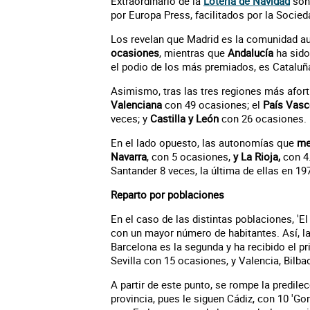
Extraordinario de la
Lotería de Navidad
so
por Europa Press, facilitados por la Socie
Los revelan que Madrid es la comunidad a
ocasiones
, mientras que
Andalucía
ha sido
el podio de los más premiados, es Cataluña
Asimismo, tras las tres regiones más afo
Valenciana
con 49 ocasiones; el
País Vas
veces; y
Castilla y León
con 26 ocasiones.
En el lado opuesto, las autonomías que
me
Navarra
, con 5 ocasiones,
y La Rioja,
con 4
Santander 8 veces, la última de ellas en 19
Reparto por poblaciones
En el caso de las distintas poblaciones, 'E
con un mayor número de habitantes. Así, l
Barcelona es la segunda y ha recibido el p
Sevilla con 15 ocasiones, y Valencia, Bilb
A partir de este punto, se rompe la predilec
provincia, pues le siguen Cádiz, con 10 'G