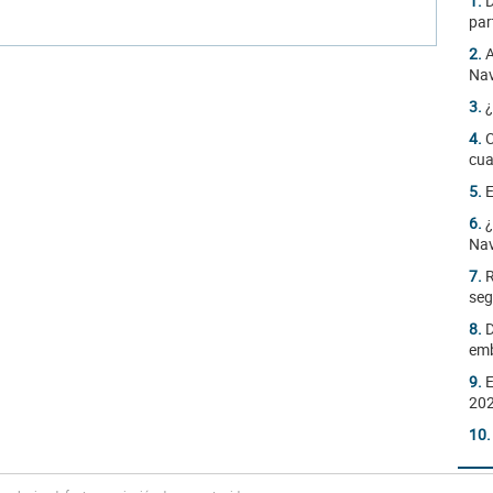
1.
D
par
2.
A
Nav
3.
¿
4.
C
cua
5.
E
6.
¿
Na
7.
R
seg
8.
D
emb
9.
E
20
10