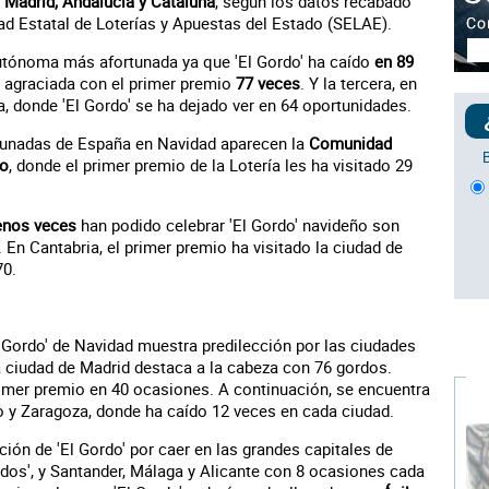
n
Madrid, Andalucía y Cataluña
, según los datos recabado
dad Estatal de Loterías y Apuestas del Estado (SELAE).
utónoma más afortunada ya que 'El Gordo' ha caído
en 89
 agraciada con el primer premio
77 veces
. Y la tercera, en
, donde 'El Gordo' se ha dejado ver en 64 oportunidades.
rtunadas de España en Navidad aparecen la
Comunidad
co
, donde el primer premio de la Lotería les ha visitado 29
nos veces
han podido celebrar 'El Gordo' navideño son
. En Cantabria, el primer premio ha visitado la ciudad de
70.
l Gordo' de Navidad muestra predilección por las ciudades
a ciudad de Madrid destaca a la cabeza con 76 gordos.
rimer premio en 40 ocasiones. A continuación, se encuentra
ao y Zaragoza, donde ha caído 12 veces en cada ciudad.
ción de 'El Gordo' por caer en las grandes capitales de
ordos', y Santander, Málaga y Alicante con 8 ocasiones cada