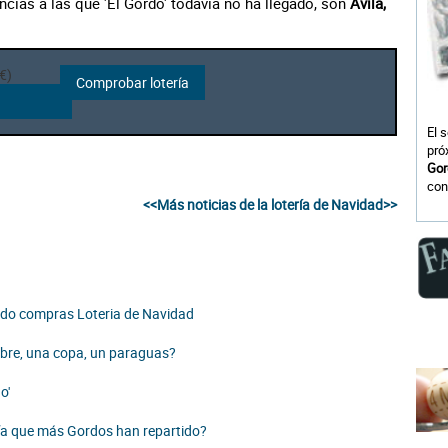
incias a las que 'El Gordo' todavía no ha llegado, son
Ávila,
€)
El 
pró
Gor
con
<<Más noticias de la lotería de Navidad>>
ando compras Loteria de Navidad
mbre, una copa, un paraguas?
o'
ría que más Gordos han repartido?