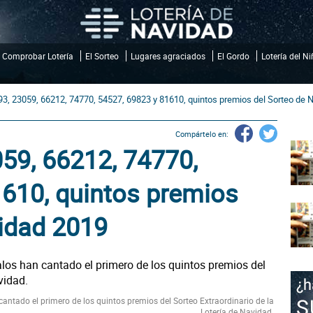
Comprobar Lotería
El Sorteo
Lugares agraciados
El Gordo
Lotería del N
3, 23059, 66212, 74770, 54527, 69823 y 81610, quintos premios del Sorteo de 
Compártelo en:
59, 66212, 74770,
1610, quintos premios
vidad 2019
antado el primero de los quintos premios del Sorteo Extraordinario de la
Lotería de Navidad.