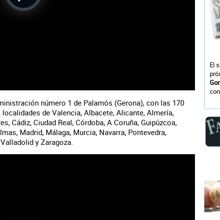
Play
Video
El 
pró
Gor
con
ministración número 1 de Palamós (Gerona), con las 170
a localidades de Valencia, Albacete, Alicante, Almería,
res, Cádiz, Ciudad Real, Córdoba, A Coruña, Guipúzcoa,
almas, Madrid, Málaga, Murcia, Navarra, Pontevedra,
 Valladolid y Zaragoza.