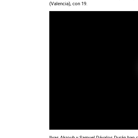
(Valencia), con 19.
Ilyas Akrouh y Samuel Dávalos Durán han 