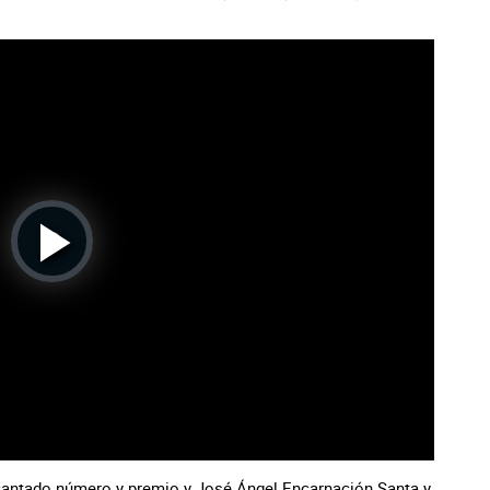
Play
Video
cantado número y premio y José Ángel Encarnación Santa y