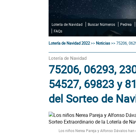
Lotería de Navidad
Buscar Números
Pedrea
FAQs
Lotería de Navidad 2022
>>
Noticias
>>
75206, 0629
Lotería de Navidad
75206, 06293, 230
54527, 69823 y 8
del Sorteo de Na
Los niños Nerea Pareja y Alfonso Dávalos han c