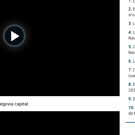
1.
¿
2.
E
sí 
3.
L
4.
L
Nav
Play
5.
C
Nav
Video
6.
L
7.
C
cua
8.
E
20
9.
E
Segovia capital.
10
de 