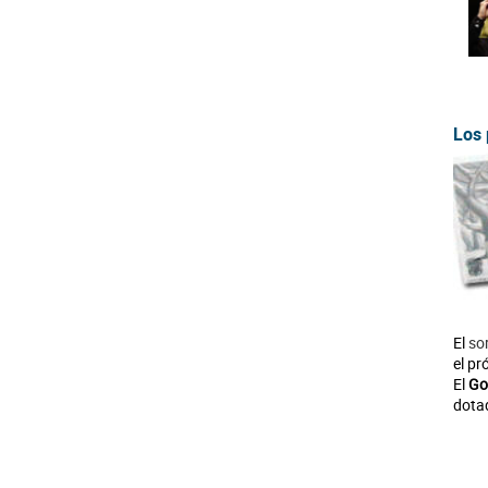
Los 
El
so
el pr
El
Go
dota