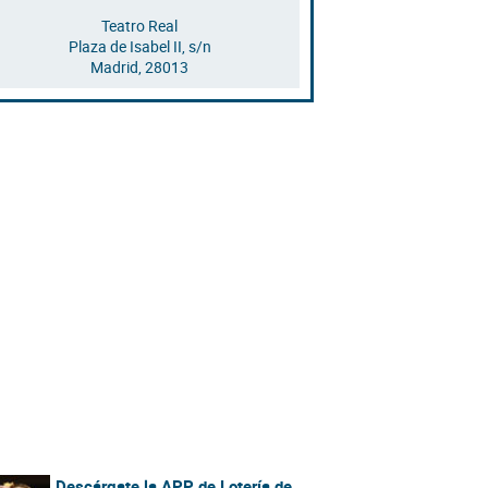
Teatro Real
Plaza de Isabel II, s/n
Madrid
,
28013
Descárgate la APP de Lotería de