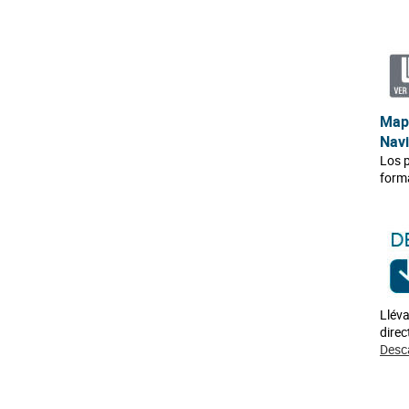
Mapa
Nav
Los 
forma
Lléva
direc
Desc