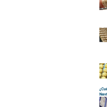
¿Cuá
Nav