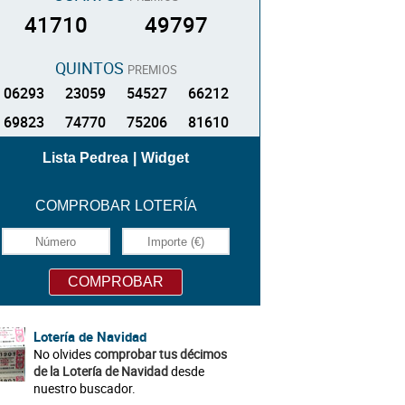
41710
49797
QUINTOS
PREMIOS
06293
23059
54527
66212
69823
74770
75206
81610
Lista Pedrea
|
Widget
COMPROBAR LOTERÍA
Lotería de Navidad
No olvides
comprobar tus décimos
de la Lotería de Navidad
desde
nuestro buscador.