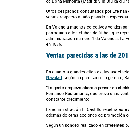
de Doña Manolita (Madrid) y la Bruixa d'Or 
Otros despachos consultados por Efe han 
ventas respecto al año pasado a
expensas 
En Valencia muchos colectivos venden parti
parroquias o los clubes de fútbol, que repr
administración número 1 de València, La P
en 1876.
Ventas parecidas a las de 20
En cuanto a grandes clientes, las asociac
Navidad
, según ha precisado su gerente, 
"La gente empieza ahora a pensar en el clá
Fernando Bustamante, que prevé unas ventas
constante crecimiento.
La administración El Castillo repetirá este
además de otras acciones de promoción co
Según un sondeo realizado en diferentes p