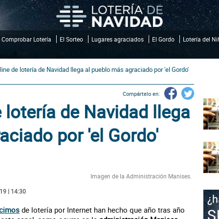
Comprobar Lotería
El Sorteo
Lugares agraciados
El Gordo
Lotería del N
line de lotería de Navidad llega al pueblo más agraciado por 'el Gordo'
Compártelo en:
 lotería de Navidad llega
aciado por 'el Gordo'
Imagen de la Administración Manises.
19 | 14:30
écimos
de lotería por Internet han hecho que año tras año