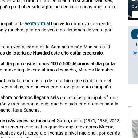
este canal, como ocurre en la
administración Manises
,
paña por haber sido agraciado en cinco ocasiones con el
 impulsar la
venta virtual
han visto cómo va creciendo,
n y muchos puntos de venta no disponen de venta por
 esta venta, como es la Administración Manises o El
as de lotería de Navidad este año están creciendo
.
al día
para envíos,
unos 400 ó 500 décimos al día por la
de marketing de este último despacho, Marcos Bernabeu.
otando la repercusión de la fortuna que recibió con el
 ventanillas, con nuevos contratos para esta campaña.
y
ahora podemos llegar a seis
en los días principales", que
ión y tres personas más que han sido contratadas para la
pacho, Rafa Sanchis.
de más veces ha tocado el Gordo
, cinco (1971, 1986, 2012,
, sin tener en cuenta las grandes capitales como Madrid,
anises es la tercera en ventas a nivel nacional, por detrás