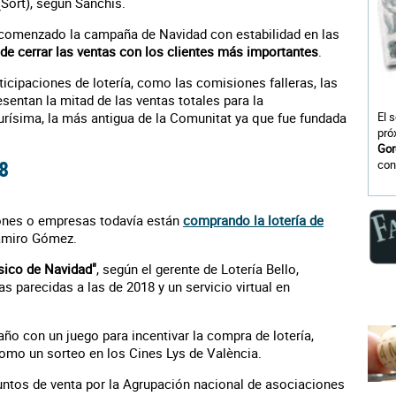
(Sort), según Sanchis.
comenzado la campaña de Navidad con estabilidad en las
de cerrar las ventas con los clientes más importantes
.
cipaciones de lotería, como las comisiones falleras, las
esentan la mitad de las ventas totales para la
urísima, la más antigua de la Comunitat ya que fue fundada
El 
pró
Gor
18
con
iones o empresas todavía están
comprando la lotería de
Ramiro Gómez.
sico de Navidad"
, según el gerente de Lotería Bello,
 parecidas a las de 2018 y un servicio virtual en
 año con un juego para incentivar la compra de lotería,
mo un sorteo en los Cines Lys de València.
untos de venta por la Agrupación nacional de asociaciones