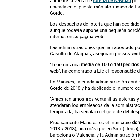
aumente la venta de
lotería de Navidad
por 
ubicada en el pueblo más afortunado de Es
Gordo.
Los despachos de lotería que han decidido
aunque todavía supone una pequeña porció
internet en su página web.
Las administraciones que han apostado por
Castillo de Alaquàs, aseguran que
sus vent
"Tenemos una
media de 100 ó 150 pedidos 
web
", ha comentado a Efe el responsable 
En Manises, la citada administración está n
Gordo de 2018 y ha duplicado el número de
"Antes teníamos tres ventanillas abiertas 
atenderán los empleados de la administrac
temporada, ha señalado el gerente del des
Precisamente Manises es el municipio
don
2013 y 2018), una más que en Sort (Lleida)
Barcelona o Valencia, y la Administración M