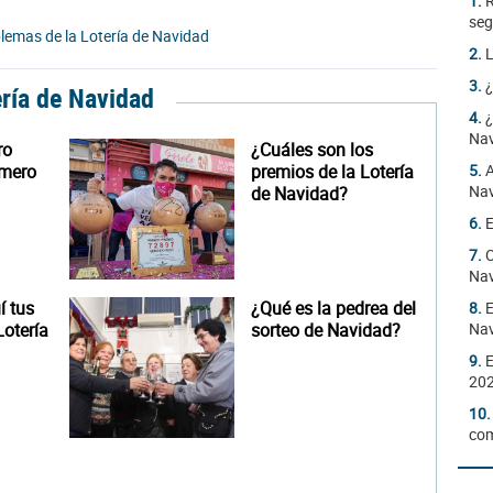
1.
R
seg
lemas de la Lotería de Navidad
2.
L
3.
¿
ería de Navidad
4.
¿
Na
ro
¿Cuáles son los
úmero
premios de la Lotería
5.
A
Nav
de Navidad?
6.
E
7.
C
Nav
 tus
¿Qué es la pedrea del
8.
E
otería
sorteo de Navidad?
Na
9.
E
20
10
com