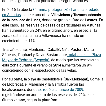
donde se graba el spot publicitario, según Windu.es.
En 2016 la abuela
Carmina protagonizó el anuncio rodado
en Asturias
, concretamente a
Villaviciosa y Tazones, además
, donde se grabó el faro de
. En
de la localidad de Luces
Lastres
este caso, las reservas de casas de particulares en Asturias
han aumentado un 24% en el último año y, en especial, la
zona costera cercana a Villaviciosa ha notado un
crecimiento del 11%.
Tres años ante, Montserrat Caballé, Niña Pastori, Marta
Sánchez, Raphael y David Bustamante
rodaban en la Plaza
Mayor de Pedraza (Segovia),
de modo que las reservas en
esta zona durante el
un 9%
verano de 2014 aumentaron
coincidiendo con el espectáculo de las velas.
Por su parte,
Cornellà
la playa de Castelldefels (Baix Llobregat),
de Llobregat, el Maresme y la Garrotxa fueron las
localizaciones donde
se rodó el anuncio de 2009,
registrándose un aumento de las reservas del 21% en el
último verano, según la plataforma.