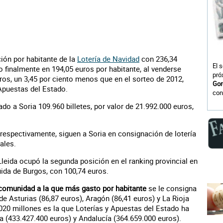
ión por habitante de la
Lotería de Navidad
con 236,34
El 
jo finalmente en 194,05 euros por habitante, al venderse
pró
uros, un 3,45 por ciento menos que en el sorteo de 2012,
Gor
 Apuestas del Estado.
con
do a Soria 109.960 billetes, por valor de 21.992.000 euros,
 respectivamente, siguen a Soria en consignación de lotería
ales.
Lleida ocupó la segunda posición en el ranking provincial en
uida de Burgos, con 100,74 euros.
 comunidad a la que más gasto por habitante
se le consigna
de Asturias (86,87 euros), Aragón (86,41 euros) y La Rioja
020 millones es la que Loterías y Apuestas del Estado ha
 (433.427.400 euros) y Andalucía (364.659.000 euros).