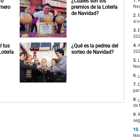
ro
¿Cuáles son los
1.
A
Na
úmero
premios de la Lotería
de Navidad?
2.
E
sí 
3.
E
20
 tus
¿Qué es la pedrea del
4.
A
20
otería
sorteo de Navidad?
5.
L
Nav
6.
¿
7.
D
par
8.
¿
de 
9.
R
seg
10
Nav