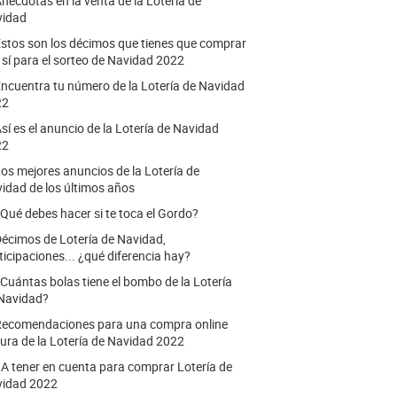
nécdotas en la venta de la Lotería de
vidad
stos son los décimos que tienes que comprar
o sí para el sorteo de Navidad 2022
ncuentra tu número de la Lotería de Navidad
22
sí es el anuncio de la Lotería de Navidad
22
os mejores anuncios de la Lotería de
idad de los últimos años
Qué debes hacer si te toca el Gordo?
écimos de Lotería de Navidad,
ticipaciones... ¿qué diferencia hay?
Cuántas bolas tiene el bombo de la Lotería
Navidad?
ecomendaciones para una compra online
ura de la Lotería de Navidad 2022
.
A tener en cuenta para comprar Lotería de
idad 2022