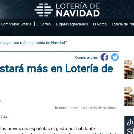
Comprobar Lotería
El Sorteo
Lugares agraciados
El Gordo
Lotería del N
cia gastará más en Lotería de Navidad?
Compártelo en:
stará más en Lotería de
Un hombre compra Lotería de Navidad.
17:44
las provincias españolas el gasto por habitante