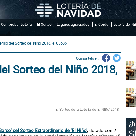
Comprobar Lotería
El Sorteo
Lugares agraciados
El Gordo
Lotería del N
remio del Sorteo del Niño 2018, el 05685
Compártelo en:
del Sorteo del Niño 2018,
El Sorteo de la Lotería de 'El NIño' 2018
Gordo' del Sorteo Extraordinario de 'El Niño'
, dotado con 2