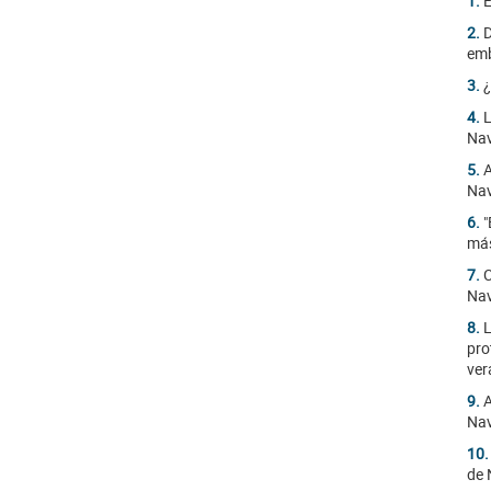
1.
E
2.
D
emb
3.
¿
4.
L
Nav
5.
A
Na
6.
"
más
7.
C
Nav
8.
L
pro
ver
9.
A
Nav
10
de 