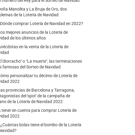
l número del Rey para el Sorteo de Navidad
oña Manolita y La Bruja de Oro, dos
lemas de la Lotería de Navidad
Dónde comprar Lotería de Navidad en 2022?
os mejores anuncios de la Lotería de
idad de los últimos años
nécdotas en la venta de la Lotería de
vidad
El Borracho" o "La muerte", las terminaciones
 famosas del Sorteo de Navidad
ómo personalizar tu décimo de Lotería de
idad 2022
as provincias de Barcelona y Tarragona,
tagonistas del 'spot' de la campaña de
ano de la Lotería de Navidad 2022
 tener en cuenta para comprar Lotería de
idad 2022
.
¿Cuántas bolas tiene el bombo de la Lotería
Navidad?