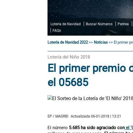
Lotería de Navidad
Buscar Números
Pedrea
FAQs
Lotería de Navidad 2022
>>
Noticias
>>
El primer p
Lotería del Niño 2018
El primer premio 
el 05685
EP / MADRID
Actualizada 06-01-2018 | 13:21
El número
5.685 ha sido agraciado con
el '