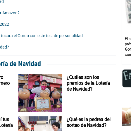
dad
or Amazon?
d 2022
te tocara el Gordo con este test de personalidad
El 
pró
idad?
Gor
con
ería de Navidad
ro
¿Cuáles son los
úmero
premios de la Lotería
de Navidad?
 tus
¿Qué es la pedrea del
otería
sorteo de Navidad?