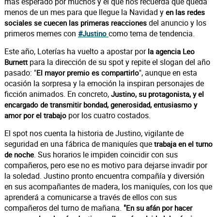
más esperado por muchos y el que nos recuerda que queda
menos de un mes para que llegue la Navidad y
en las redes
del anuncio y los
sociales se cuecen las primeras reacciones
primeros memes con
como tema de tendencia.
#Justino
Este año, Loterías ha vuelto a apostar por
la agencia Leo
para la dirección de su spot y repite el slogan del año
Burnett
pasado: "
", aunque en esta
El mayor premio es compartirlo
ocasión la sorpresa y la emoción la inspiran personajes de
ficción animados. En concreto,
Justino, su protagonista, y el
encargado de transmitir bondad, generosidad, entusiasmo y
por los cuatro costados.
amor por el trabajo
El spot nos cuenta la historia de Justino, vigilante de
seguridad en una fábrica de maniquíes que
trabaja en el turno
. Sus horarios le impiden coincidir con sus
de noche
compañeros, pero ese no es motivo para dejarse invadir por
la soledad. Justino pronto encuentra compañía y diversión
en sus acompañantes de madera, los maniquíes, con los que
aprenderá a comunicarse a través de ellos con sus
compañeros del turno de mañana.
"En su afán por hacer