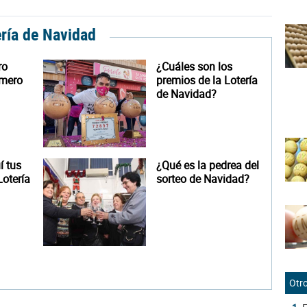
ería de Navidad
ro
¿Cuáles son los
úmero
premios de la Lotería
de Navidad?
 tus
¿Qué es la pedrea del
otería
sorteo de Navidad?
Otro