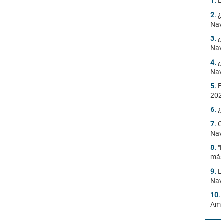
1.
E
2.
¿
Na
3.
¿
Na
4.
¿
Na
5.
E
20
6.
¿
7.
C
Nav
8.
"
más
9.
L
Nav
10
Am