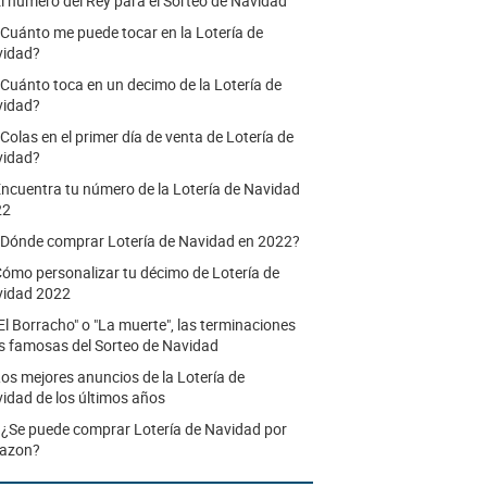
l número del Rey para el Sorteo de Navidad
Cuánto me puede tocar en la Lotería de
vidad?
Cuánto toca en un decimo de la Lotería de
vidad?
Colas en el primer día de venta de Lotería de
vidad?
ncuentra tu número de la Lotería de Navidad
22
Dónde comprar Lotería de Navidad en 2022?
ómo personalizar tu décimo de Lotería de
idad 2022
El Borracho" o "La muerte", las terminaciones
 famosas del Sorteo de Navidad
os mejores anuncios de la Lotería de
idad de los últimos años
.
¿Se puede comprar Lotería de Navidad por
azon?