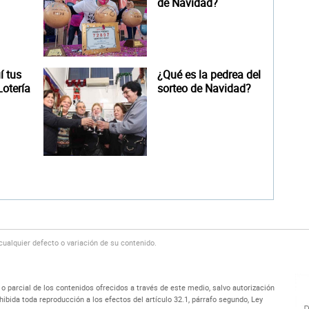
de Navidad?
 tus
¿Qué es la pedrea del
otería
sorteo de Navidad?
alquier defecto o variación de su contenido.
 parcial de los contenidos ofrecidos a través de este medio, salvo autorización
bida toda reproducción a los efectos del artículo 32.1, párrafo segundo, Ley