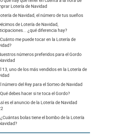
o que hay que tener en cuenta a la hora de
prar Lotería de Navidad
otería de Navidad, el número de tus sueños
écimos de Lotería de Navidad,
ticipaciones... ¿qué diferencia hay?
Cuánto me puede tocar en la Lotería de
vidad?
uestros números preferidos para el Gordo
Navidad
l 13, uno de los más vendidos en la Lotería de
vidad
l número del Rey para el Sorteo de Navidad
Qué debes hacer si te toca el Gordo?
sí es el anuncio de la Lotería de Navidad
22
.
¿Cuántas bolas tiene el bombo de la Lotería
Navidad?