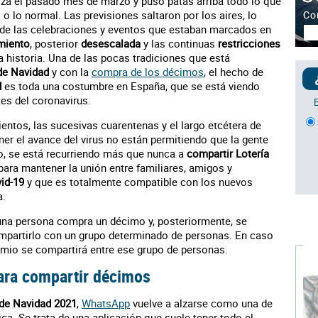
rza el pasado mes de marzo y puso patas arriba todo lo que
o lo normal. Las previsiones saltaron por los aires, lo
 de las celebraciones y eventos que estaban marcados en
miento
, posterior
desescalada
y las continuas
restricciones
 historia. Una de las pocas tradiciones que está
de Navidad
y con la
compra de los décimos
, el hecho de
d
es toda una costumbre en España, que se está viendo
es del coronavirus.
ientos, las sucesivas cuarentenas y el largo etcétera de
ner el avance del virus no están permitiendo que la gente
o, se está recurriendo más que nunca a
compartir Lotería
 para mantener la unión entre familiares, amigos y
vid-19
y que es totalmente compatible con los nuevos
a.
una persona compra un décimo y, posteriormente, se
ompartirlo con un grupo determinado de personas. En caso
emio se compartirá entre ese grupo de personas.
ra compartir décimos
 de Navidad 2021
,
WhatsApp
vuelve a alzarse como una de
ica. Se trata de una aplicación que suele tener todo el