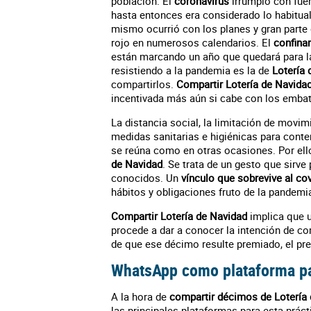
población. El
coronavirus
irrumpió con fue
hasta entonces era considerado lo habitual 
mismo ocurrió con los planes y gran parte
rojo en numerosos calendarios. El
confina
están marcando un año que quedará para la
resistiendo a la pandemia es la de
Lotería 
compartirlos.
Compartir Lotería de Navida
incentivada más aún si cabe con los embat
La distancia social, la limitación de movim
medidas sanitarias e higiénicas para conte
se reúna como en otras ocasiones. Por ell
de Navidad
. Se trata de un gesto que sirve
conocidos. Un
vínculo que sobrevive al co
hábitos y obligaciones fruto de la pandemi
Compartir Lotería de Navidad
implica que 
procede a dar a conocer la intención de c
de que ese décimo resulte premiado, el pr
WhatsApp como plataforma pa
A la hora de
compartir décimos de Lotería
las principales plataformas para esta práct