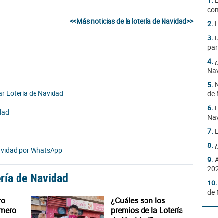
1.
L
com
<<Más noticias de la lotería de Navidad>>
2.
L
3.
D
par
4.
¿
Na
5.
N
r Lotería de Navidad
de 
6.
E
dad
Na
7.
E
8.
¿
avidad por WhatsApp
9.
A
20
ería de Navidad
10
de 
ro
¿Cuáles son los
úmero
premios de la Lotería