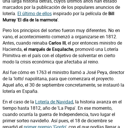
una larga historia detrás, cuyos últimos años han estado
marcados por la publicación de los populares anuncios de
lotería.
El último de ellos
inspirado por la película de
Bill
'
'.
Murray
El día de la marmota
Pero los principios del sorteo fueron muy diferentes. No en
vano, el acontecimiento comenzó a organizarse en 1812.
Antes, cuando reinaba
, el por entonces ministro de
Carlos III
Hacienda,
, promovió una Lotería
el marqués de Esquilache
Primitiva en el país con el objetivo de solventar en cierto
modo la crisis económica que afectaba al reino.
Así fue cómo en 1763 el ministro llamó a José Peya, director
de la 'lotto' napolitana, para que comenzara el proyecto.
Aquel año, el 30 de septiembre concretamente, se instauró la
lotería en España.
En el caso de la
Lotería de Navidad
, la historia avanza en el
tiempo hasta 1812, año de 'La Pepa'. En ese momento,
cuando ocurría la guerra de Independencia, tuvo lugar el
primer sorteo navideño. Así pues, el 18 de diciembre se
repartió el
primer premio 'Gordo'
, con el que podías llegar a