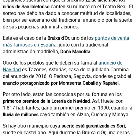
canten su número en el Teatro Real. El
niños de San Ildefonso
sorteo navideño ha dado a conocer multitud de localidades,
bien por ser escenario del tradicional anuncio o por la suerte
de sus pequeñas administraciones.
Este es el caso de la
, uno de los
puntos de venta
Bruixa d'Or
más famosos en España
, junto con la tradicional
administración madrileña,
.
Doña Manolita
Otro de los pueblos que le deben su fama al
anuncio de
Navidad
es Tazones, Asturias, casa de la jubilada Carmina
del anuncio de 2016. O Pedraza, Segovia, donde se grabó el
.
anuncio protagonizado por Montserrat Caballé y Rapahel
Por otro lado, están las conocidas por su fortuna en los
. Así, Huete, con
primeros premios de la Lotería de Navidad
1.817 habitantes, ganó un primer premio en 1990, cuando la
cayó también en Alzira, Cuenca y Minaya.
lluvia de millones
Si hay otro municipio cuya
,
suerte está garantizada es Sort
suerte en castellano. Aquí duerme la Bruixa d'Or, una de las