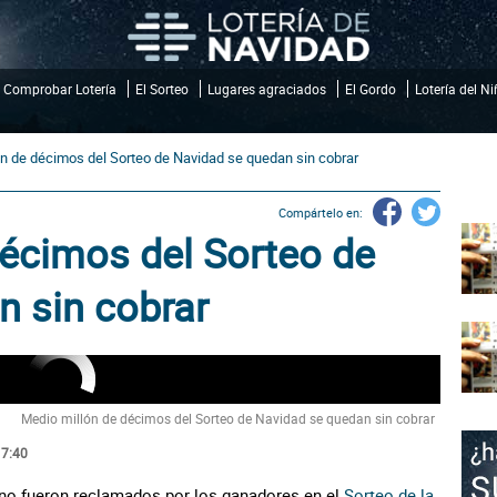
Comprobar Lotería
El Sorteo
Lugares agraciados
El Gordo
Lotería del N
n de décimos del Sorteo de Navidad se quedan sin cobrar
Compártelo en:
écimos del Sorteo de
n sin cobrar
Medio millón de décimos del Sorteo de Navidad se quedan sin cobrar
17:40
 no fueron reclamados por los ganadores en el
Sorteo de la