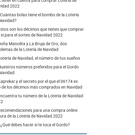
 tener en cuenta para comprar Lotería de
idad 2022
Cuántas bolas tiene el bombo de la Lotería
Navidad?
stos son los décimos que tienes que comprar
o sí para el sorteo de Navidad 2022
oña Manolita y La Bruja de Oro, dos
lemas de la Lotería de Navidad
otería de Navidad, el número de tus sueños
uestros números preferidos para el Gordo
Navidad
aprekar y el secreto por el que el 06174 es
 de los décimos más comprados en Navidad
ncuentra tu número de la Lotería de Navidad
22
ecomendaciones para una compra online
ura de la Lotería de Navidad 2022
.
¿Qué debes hacer si te toca el Gordo?