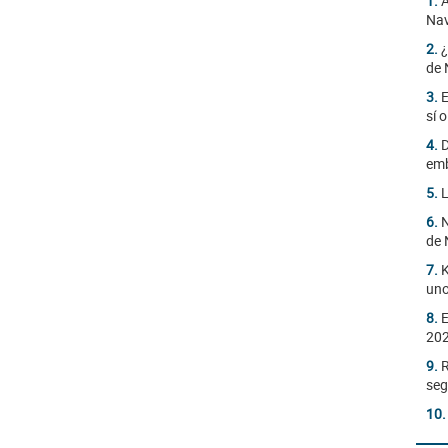
1.
A
Nav
2.
¿
de 
3.
E
sí 
4.
D
emb
5.
L
6.
N
de 
7.
K
uno
8.
E
20
9.
R
seg
10