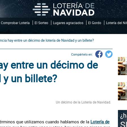
Comprobar Lotería
El Sorteo
Lugares agraciados
El Gordo
Lotería del N
ncia hay entre un décimo de lotería de Navidad y un billete?
Compártelo en:
ay entre un décimo de
 y un billete?
Un décimo de la Lotería de Navidad.
términos que utilizamos cuando hablamos de la
Lotería de