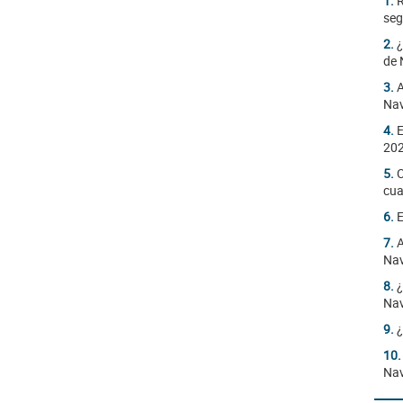
1.
R
seg
2.
¿
de 
3.
A
Nav
4.
E
20
5.
C
cua
6.
E
7.
A
Na
8.
¿
Na
9.
¿
10
Nav