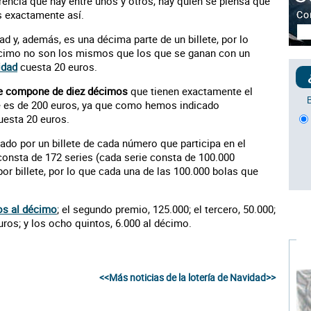
rencia que hay entre unos y otros, hay quien se piensa que
es exactamente así.
d y, además, es una décima parte de un billete, por lo
écimo no son los mismos que los que se ganan con un
idad
cuesta 20 euros.
 se compone de diez décimos
que tienen exactamente el
 es de 200 euros, ya que como hemos indicado
uesta 20 euros.
ado por un billete de cada número que participa en el
consta de 172 series (cada serie consta de 100.000
por billete, por lo que cada una de las 100.000 bolas que
ros al décimo
; el segundo premio, 125.000; el tercero, 50.000;
ros; y los ocho quintos, 6.000 al décimo.
<<Más noticias de la lotería de Navidad>>