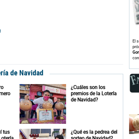
1
El 
pró
Gor
con
ería de Navidad
ro
¿Cuáles son los
úmero
premios de la Lotería
de Navidad?
 tus
¿Qué es la pedrea del
otería
sorteo de Navidad?