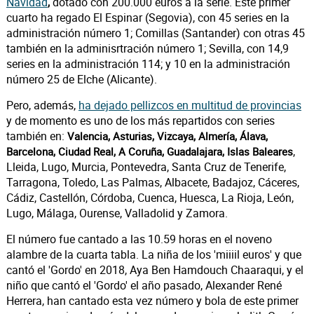
Navidad
dotado con 200.000 euros a la serie. Este primer
,
cuarto ha regado El Espinar (Segovia), con 45 series en la
administración número 1; Comillas (Santander) con otras 45
también en la adminisrtración número 1; Sevilla, con 14,9
series en la administración 114; y 10 en la administración
número 25 de Elche (Alicante).
Pero, además,
ha dejado pellizcos en multitud de provincias
y de momento es uno de los más repartidos con series
también en:
Valencia, Asturias, Vizcaya, Almería, Álava,
,
Barcelona, Ciudad Real, A Coruña, Guadalajara, Islas Baleares
Lleida, Lugo, Murcia, Pontevedra, Santa Cruz de Tenerife,
Tarragona, Toledo, Las Palmas, Albacete, Badajoz, Cáceres,
Cádiz, Castellón, Córdoba, Cuenca, Huesca, La Rioja, León,
Lugo, Málaga, Ourense, Valladolid y Zamora.
El número fue cantado a las 10.59 horas en el noveno
alambre de la cuarta tabla. La niña de los 'miiiil euros' y que
cantó el 'Gordo' en 2018, Aya Ben Hamdouch Chaaraqui, y el
niño que cantó el 'Gordo' el año pasado, Alexander René
Herrera, han cantado esta vez número y bola de este primer