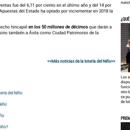
nuest
ntas fue del 6,11 por ciento en el último año y del 14 por
y Apuestas del Estado ha optado por incrementar en 2018 la
¿QUÉ
 hecho hincapié
en los 50 millones de décimos
que darán a
 sino también a Ávila como Ciudad Patrimonio de la
<<Más noticias de la lotería del Niño>>
Los a
dispo
funci
otro 
ería del Niño
se pu
de lot
Niño
iño
PREM
Niño?