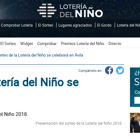
Comprobar Lotería
El Sorteo
Lugares agraciados
El Gordo
Lotería del N
El Sorteo
Widget
Comprobar
Premios Lotería del Niño
Directo
orteo de la Lotería del Niño se celebrará en Ávila
Compártelo en:
tería del Niño se
Presentación del sorteo de la Lotería del Niño 2018.