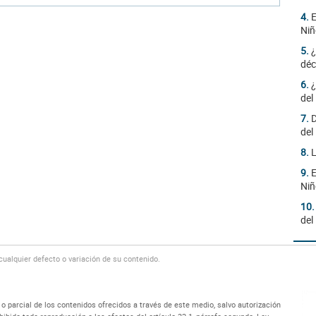
4.
E
Niñ
5.
¿
déc
6.
¿
del
7.
D
del
8.
L
9.
E
Niñ
10
del
alquier defecto o variación de su contenido.
 parcial de los contenidos ofrecidos a través de este medio, salvo autorización