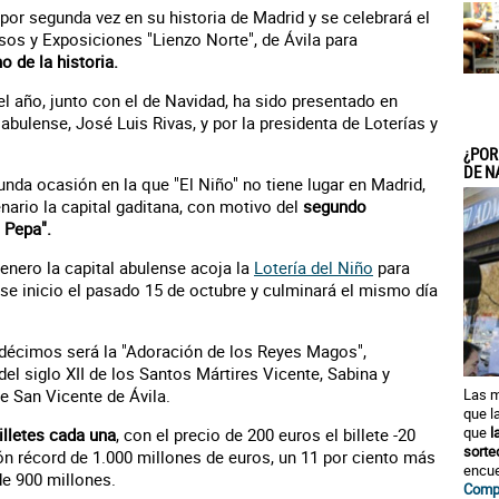
 por segunda vez en su historia de Madrid y se celebrará el
os y Exposiciones "Lienzo Norte", de Ávila para
o de la historia.
l año, junto con el de Navidad, ha sido presentado en
 abulense, José Luis Rivas, y por la presidenta de Loterías y
¿POR
DE N
unda ocasión en la que "El Niño" no tiene lugar en Madrid,
ario la capital gaditana, con motivo del
segundo
 Pepa".
 enero la capital abulense acoja la
Lotería del Niño
para
se inicio el pasado 15 de octubre y culminará el mismo día
s décimos será la "Adoración de los Reyes Magos",
el siglo XII de los Santos Mártires Vicente, Sabina y
de San Vicente de Ávila.
Las m
que l
que
l
illetes cada una
, con el precio de 200 euros el billete -20
sorte
ón récord de 1.000 millones de euros, un 11 por ciento más
encue
de 900 millones.
Compr