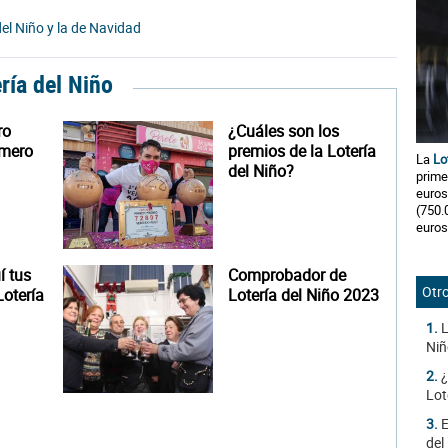
del Niño y la de Navidad
ería del Niño
ro
¿Cuáles son los
úmero
premios de la Lotería
La
Lo
del Niño?
prime
euros
(750.
euros
 tus
Comprobador de
Otro
otería
Lotería del Niño 2023
1.
L
Niñ
2.
¿
Lot
3.
E
del