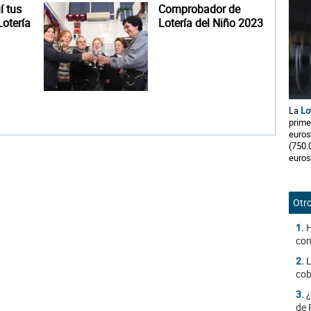
 tus
Comprobador de
otería
Lotería del Niño 2023
La
Lo
prime
euros
(750.
euros
Otro
1.
H
con
2.
L
cob
3.
¿
de 