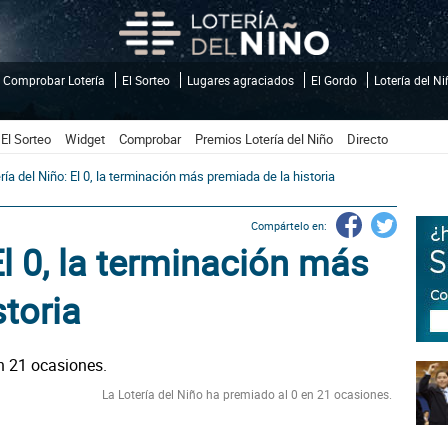
Comprobar Lotería
El Sorteo
Lugares agraciados
El Gordo
Lotería del N
El Sorteo
Widget
Comprobar
Premios Lotería del Niño
Directo
ría del Niño: El 0, la terminación más premiada de la historia
Compártelo en:
El 0, la terminación más
storia
La Lotería del Niño ha premiado al 0 en 21 ocasiones.