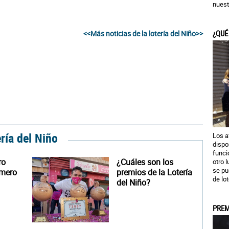
nuest
¿QUÉ
<<Más noticias de la lotería del Niño>>
ería del Niño
Los a
dispo
funci
ro
¿Cuáles son los
otro 
se pu
úmero
premios de la Lotería
de lot
del Niño?
PREM