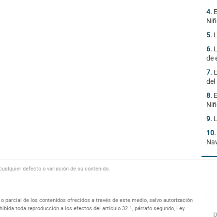
4.
E
Niñ
5.
L
6.
L
de 
7.
E
del
8.
E
Niñ
9.
L
10
Na
alquier defecto o variación de su contenido.
 parcial de los contenidos ofrecidos a través de este medio, salvo autorización
bida toda reproducción a los efectos del artículo 32.1, párrafo segundo, Ley