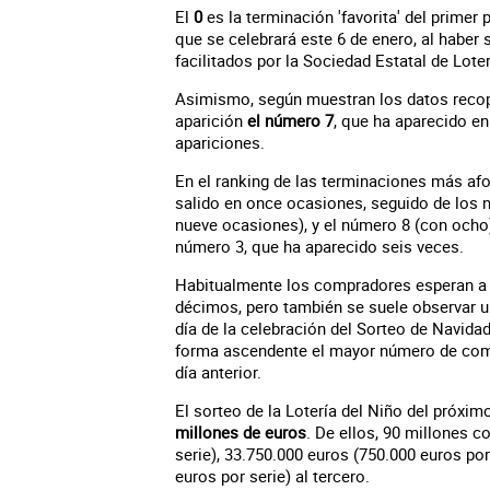
El
0
es la terminación 'favorita' del primer
que se celebrará este 6 de enero, al haber
facilitados por la Sociedad Estatal de Lot
Asimismo, según muestran los datos recopi
aparición
el número 7
, que ha aparecido e
apariciones.
En el ranking de las terminaciones más af
salido en once ocasiones, seguido de los n
nueve ocasiones), y el número 8 (con ocho).
número 3, que ha aparecido seis veces.
Habitualmente los compradores esperan a 
décimos, pero también se suele observar u
día de la celebración del Sorteo de Navidad
forma ascendente el mayor número de compr
día anterior.
El sorteo de la Lotería del Niño del próxim
millones de euros
. De ellos, 90 millones 
serie), 33.750.000 euros (750.000 euros po
euros por serie) al tercero.