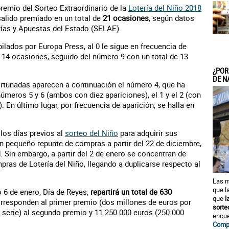
 premio del Sorteo Extraordinario de la
Lotería del Niño 2018
 salido premiado en un total de
21 ocasiones
, según datos
erías y Apuestas del Estado (SELAE).
lados por Europa Press, al 0 le sigue en frecuencia de
n 14 ocasiones, seguido del número 9 con un total de 13
¿POR
DE N
ortunadas aparecen a continuación el número 4, que ha
úmeros 5 y 6 (ambos con diez apariciones), el 1 y el 2 (con
 En último lugar, por frecuencia de aparición, se halla en
los días previos al
sorteo del Niño
para adquirir sus
n pequeño repunte de compras a partir del 22 de diciembre,
. Sin embargo, a partir del 2 de enero se concentran de
as de Lotería del Niño, llegando a duplicarse respecto al
Las m
que l
o 6 de enero, Día de Reyes,
repartirá un total de 630
que
l
corresponden al primer premio (dos millones de euros por
sorte
r serie) al segundo premio y 11.250.000 euros (250.000
encue
Compr