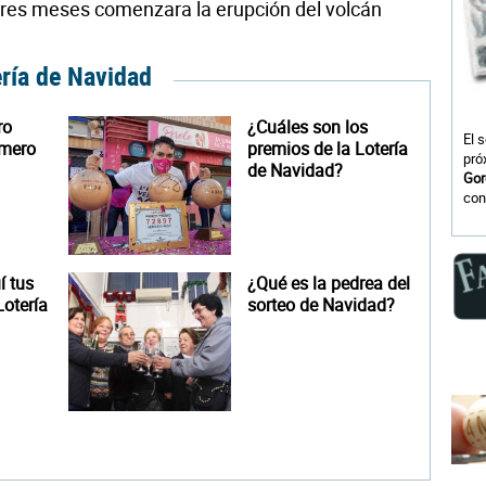
tres meses comenzara la erupción del volcán
ería de Navidad
ro
¿Cuáles son los
El 
úmero
premios de la Lotería
pró
de Navidad?
Gor
con
 tus
¿Qué es la pedrea del
otería
sorteo de Navidad?