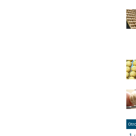
Otro
1.
¿