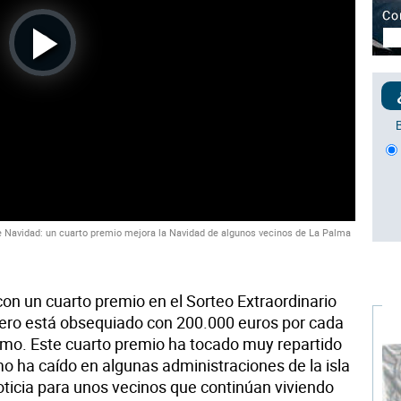
Play
Video
e Navidad: un cuarto premio mejora la Navidad de algunos vecinos de La Palma
on un cuarto premio en el Sorteo Extraordinario
mero está obsequiado con 200.000 euros por cada
cimo. Este cuarto premio ha tocado muy repartido
o ha caído en algunas administraciones de la isla
ticia para unos vecinos que continúan viviendo