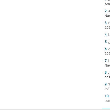
Am
2.
A
Nav
3.
E
20
4.
L
5.
¿
6.
A
20
7.
L
Nav
8.
¿
de 
9.
"
más
10
com