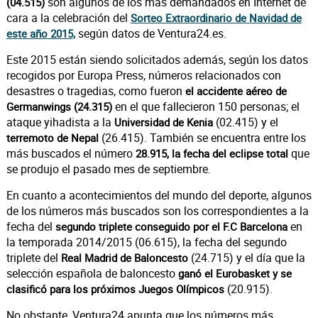
son algunos de los más demandados en Internet de
(04.515)
cara a la celebración del
Sorteo Extraordinario de Navidad de
según datos de Ventura24.es.
este año 2015,
Este 2015 están siendo solicitados además, según los datos
recogidos por Europa Press, números relacionados con
desastres o tragedias, como fueron
el accidente aéreo de
en el que fallecieron 150 personas; el
Germanwings (24.315)
ataque yihadista a la
(02.415) y el
Universidad de Kenia
(26.415). También se encuentra entre los
terremoto de Nepal
más buscados el número
que
28.915, la fecha del eclipse total
se produjo el pasado mes de septiembre.
En cuanto a acontecimientos del mundo del deporte, algunos
de los números más buscados son los correspondientes a la
fecha del
en
segundo triplete conseguido por el F.C Barcelona
la temporada 2014/2015 (06.615), la fecha del segundo
triplete del
(24.715) y el día que la
Real Madrid de Baloncesto
selección española de baloncesto
ganó el Eurobasket y se
(20.915).
clasificó para los próximos Juegos Olímpicos
No obstante, Ventura24 apunta que los números más