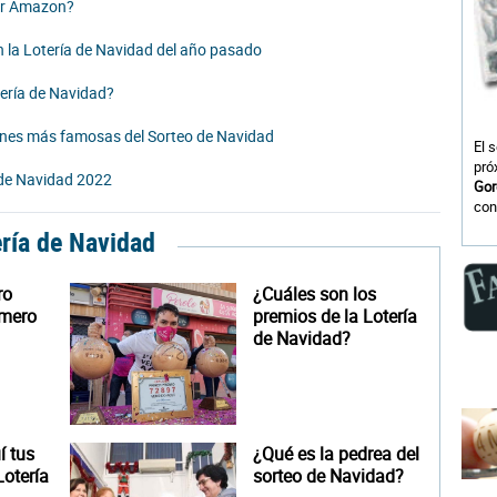
or Amazon?
 la Lotería de Navidad del año pasado
tería de Navidad?
ciones más famosas del Sorteo de Navidad
El 
pró
a de Navidad 2022
Gor
con
ería de Navidad
ro
¿Cuáles son los
úmero
premios de la Lotería
de Navidad?
 tus
¿Qué es la pedrea del
otería
sorteo de Navidad?