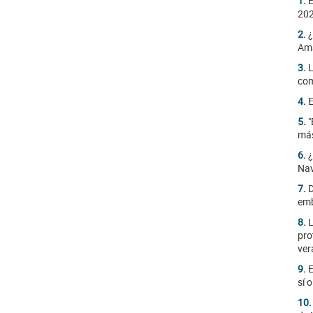
1.
E
20
2.
¿
Am
3.
L
com
4.
E
5.
"
más
6.
¿
Na
7.
D
emb
8.
L
pro
ver
9.
E
sí 
10