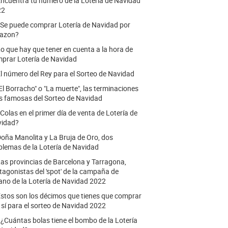
ncuentra tu número de la Lotería de Navidad
22
Se puede comprar Lotería de Navidad por
azon?
o que hay que tener en cuenta a la hora de
prar Lotería de Navidad
l número del Rey para el Sorteo de Navidad
El Borracho" o "La muerte", las terminaciones
 famosas del Sorteo de Navidad
Colas en el primer día de venta de Lotería de
vidad?
oña Manolita y La Bruja de Oro, dos
lemas de la Lotería de Navidad
as provincias de Barcelona y Tarragona,
tagonistas del 'spot' de la campaña de
ano de la Lotería de Navidad 2022
stos son los décimos que tienes que comprar
o sí para el sorteo de Navidad 2022
.
¿Cuántas bolas tiene el bombo de la Lotería