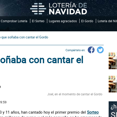
Comprobar Lotería
El Sorteo
Lugares agraciados
El Gordo
Lotería del N
ño que soñaba con cantar el Gordo
Compártelo en:
soñaba con cantar el
Joel, en el momento de cantar el Gordo
09:59
3 y 11 años, han cantado hoy el primer premio del
Sorteo