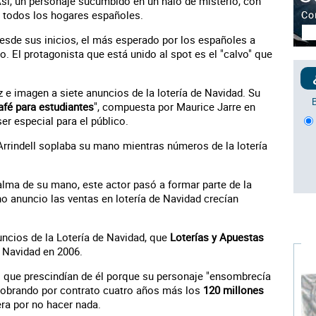
Así, un personaje sucumbido en un halo de misterio, con
n todos los hogares españoles.
esde sus inicios, el más esperado por los españoles a
 El protagonista que está unido al spot es el "calvo" que
oz e imagen a siete anuncios de la lotería de Navidad. Su
afé para estudiantes
", compuesta por Maurice Jarre en
er especial para el público.
 Arrindell soplaba su mano mientras números de la lotería
alma de su mano, este actor pasó a formar parte de la
ho anuncio las ventas en lotería de Navidad crecían
uncios de la Lotería de Navidad, que
Loterías y Apuestas
a Navidad en 2006.
 que prescindían de él porque su personaje "ensombrecía
 cobrando por contrato cuatro años más los
120 millones
era por no hacer nada.