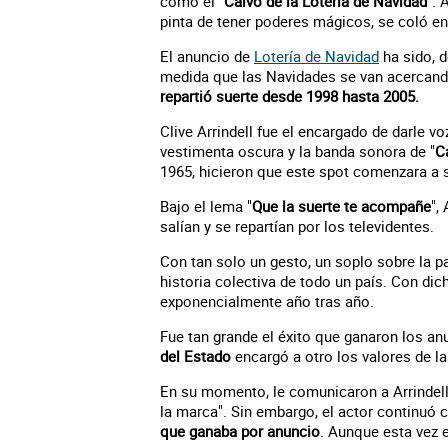
como el "
Calvo de la Lotería de Navidad
". 
pinta de tener poderes mágicos, se coló e
El anuncio de
Lotería de Navidad
ha sido, d
medida que las Navidades se van acercando.
repartió suerte desde 1998 hasta 2005.
Clive Arrindell fue el encargado de darle v
vestimenta oscura y la banda sonora de "
C
1965, hicieron que este spot comenzara a s
Bajo el lema "
Que la suerte te acompañe
",
salían y se repartían por los televidentes.
Con tan solo un gesto, un soplo sobre la p
historia colectiva de todo un país. Con dic
exponencialmente año tras año.
Fue tan grande el éxito que ganaron los an
del Estado
encargó a otro los valores de l
En su momento, le comunicaron a Arrindell
la marca". Sin embargo, el actor continuó
que ganaba por anuncio
. Aunque esta vez 