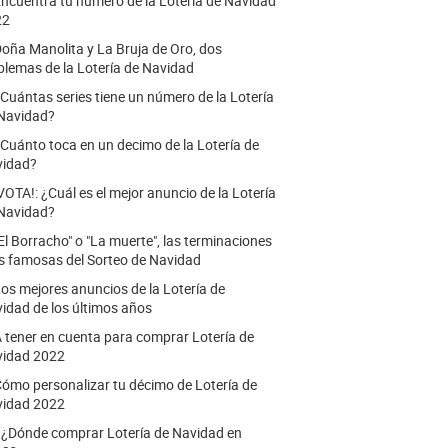
ncuentra tu número de la Lotería de Navidad
22
oña Manolita y La Bruja de Oro, dos
lemas de la Lotería de Navidad
Cuántas series tiene un número de la Lotería
Navidad?
Cuánto toca en un decimo de la Lotería de
vidad?
VOTA!: ¿Cuál es el mejor anuncio de la Lotería
Navidad?
El Borracho" o "La muerte", las terminaciones
 famosas del Sorteo de Navidad
os mejores anuncios de la Lotería de
idad de los últimos años
 tener en cuenta para comprar Lotería de
idad 2022
ómo personalizar tu décimo de Lotería de
idad 2022
.
¿Dónde comprar Lotería de Navidad en