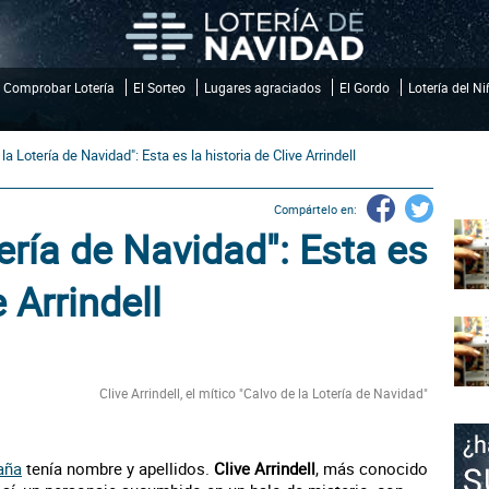
Comprobar Lotería
El Sorteo
Lugares agraciados
El Gordo
Lotería del N
 la Lotería de Navidad": Esta es la historia de Clive Arrindell
Compártelo en:
tería de Navidad": Esta es
e Arrindell
Clive Arrindell, el mítico "Calvo de la Lotería de Navidad"
aña
tenía nombre y apellidos.
Clive Arrindell
, más conocido