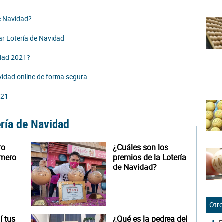
e Navidad?
r Lotería de Navidad
idad 2021?
idad online de forma segura
021
ería de Navidad
ro
¿Cuáles son los
úmero
premios de la Lotería
de Navidad?
Otro
 tus
¿Qué es la pedrea del