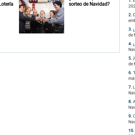
1.
E
otería
sorteo de Navidad?
20
2.
D
emb
3.
¿
de 
4.
¿
Na
5.
¡
de 
6.
"
más
7.
L
Nav
8.
A
Nav
9.
C
Nav
10