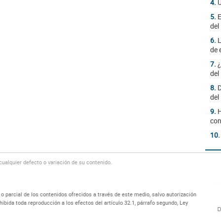
4.
Ú
5.
E
del
6.
L
de 
7.
¿
del
8.
D
del
9.
H
con
10
alquier defecto o variación de su contenido.
 parcial de los contenidos ofrecidos a través de este medio, salvo autorización
bida toda reproducción a los efectos del artículo 32.1, párrafo segundo, Ley