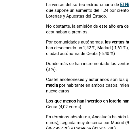
La ventas del sorteo extraordinario de
El N
que supone un aumento del 1,24 por ciento 
Loterías y Apuestas del Estado.
No obstante, la emisión de este año era de
destinaban a premios.
Por comunidades autónomas,
las ventas 
han descendido un 2,42 %, Madrid (-1,61 %),
ciudad autónoma de Ceuta (-6,40 %).
Donde más se han incrementado las ventas 
(3 %).
Castellanoleoneses y asturianos son los 
media
por habitante en ambos casos, mient
nueve euros.
Los que menos han invertido en lotería han
Ceuta (4,02 euros).
En términos absolutos, Andalucía ha sido 
euros), seguida muy de cerca por Madrid (9
(86.495.420) y Cataluña (81.915.740).