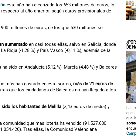
iño
este año han alcanzado los 653 millones de euros, lo
respecto al año anterior, según datos provisionales de
 900 millones de euros, de los que 630 millones se
¿POR
han aumentado
en casi todas ellas, salvo en Galicia, donde
DE N
 La Rioja (-1,28 %) y País Vasco (-0,11 %), además de la
ha sido en Andalucía (5,12 %), Murcia (4,48 %) y Baleares
que más han gastado en este sorteo,
más de 21 euros de
ras que los ciudadanos de Baleares no han llegado a los
 sido los habitantes de Melilla
(3,43 euros de media) y
Las m
que l
que
l
la comunidad que más lotería ha vendido (91.527.680
sorte
encue
1.054.420). Tras ellas, la Comunidad Valenciana
Compr