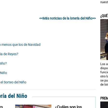
nuest
¿QUÉ
<<Más noticias de la lotería del Niño>>
an menos que los de Navidad
día de Reyes?
Niño?
Los a
dispo
funci
 Niño
otro 
se pu
el Sorteo del Niño
de lot
ería del Niño
PREM
ro
¿Cuáles son los