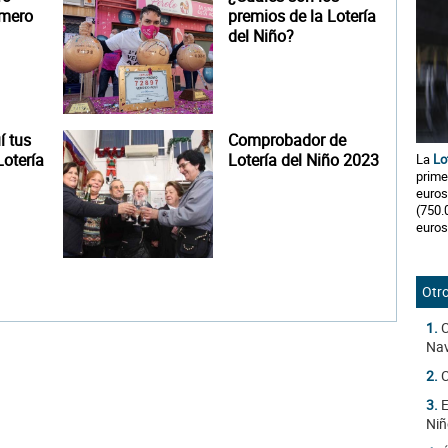
úmero
premios de la Lotería
del Niño?
 tus
Comprobador de
otería
Lotería del Niño 2023
La
Lo
prime
euros
(750.
euros
Otro
1.
C
Na
2.
C
3.
E
Niñ