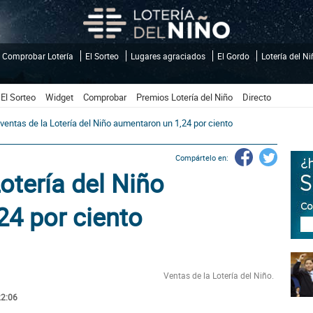
Comprobar Lotería
El Sorteo
Lugares agraciados
El Gordo
Lotería del N
El Sorteo
Widget
Comprobar
Premios Lotería del Niño
Directo
ventas de la Lotería del Niño aumentaron un 1,24 por ciento
Compártelo en:
otería del Niño
24 por ciento
Ventas de la Lotería del Niño.
22:06