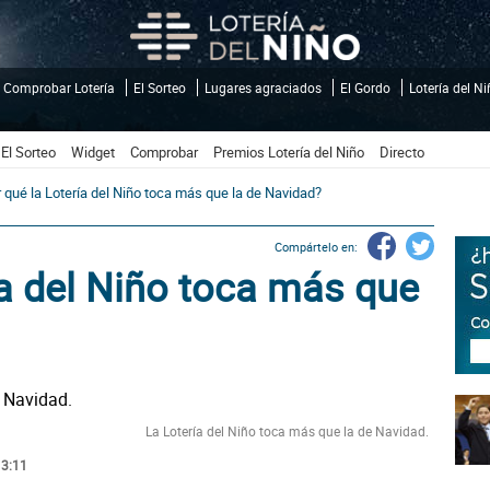
Comprobar Lotería
El Sorteo
Lugares agraciados
El Gordo
Lotería del N
El Sorteo
Widget
Comprobar
Premios Lotería del Niño
Directo
 qué la Lotería del Niño toca más que la de Navidad?
Compártelo en:
ía del Niño toca más que
La Lotería del Niño toca más que la de Navidad.
13:11