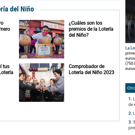
ería del Niño
ro
¿Cuáles son los
úmero
premios de la Lotería
del Niño?
La
Lo
prime
euros
(750.
 tus
Comprobador de
euros
otería
Lotería del Niño 2023
Otro
1.
L
de 
2.
L
3.
'
pre