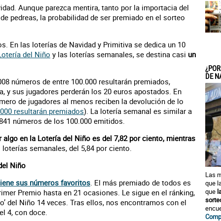
dad. Aunque parezca mentira, tanto por la importacia del
e pedreas, la probabilidad de ser premiado en el sorteo
os. En las loterías de Navidad y Primitiva se dedica un 10
Lotería del Niño
y las loterías semanales, se destina casi
un
¿POR
DE N
008 números de entre 100.000 resultarán premiados,
a, y sus jugadores perderán los 20 euros apostados. En
ero de jugadores al menos reciben la devolución de lo
.000 resultarán premiados
). La lotería semanal es similar a
.841 números de los 100.000 emitidos.
 algo en la Lotería del Niño es del 7,82 por ciento, mientras
as loterías semanales, del 5,84 por ciento.
del Niño
Las m
tiene sus números favoritos
. El más premiado de todos es
que l
que
l
rimer Premio hasta en 21 ocasiones. Le sigue en el ránking,
sorte
do’ del Niño 14 veces. Tras ellos, nos encontramos con el
encue
el 4, con doce.
Compr