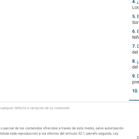
4.
¿
Lot
5.
E
Sor
6.
E
Niñ
7.
D
del
8.
¿
del
9.
D
pre
10
alquier defecto o variación de su contenido.
 parcial de los contenidos ofrecidos a través de este medio, salvo autorización
bida toda reproducción a los efectos del artículo 32.1, párrafo segundo, Ley