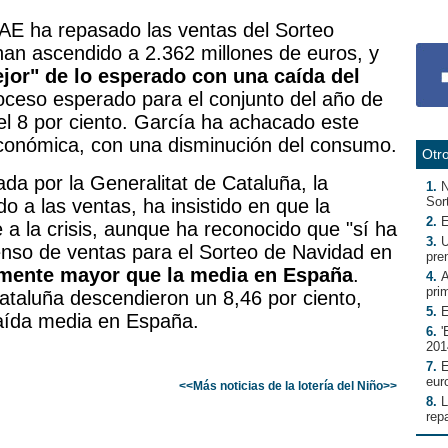
 LAE ha repasado las ventas del Sorteo
han ascendido a 2.362 millones de euros, y
jor" de lo esperado con una caída del
oceso esperado para el conjunto del año de
el 8 por ciento. García ha achacado este
 económica, con una disminución del consumo.
Otro
ada por la Generalitat de Cataluña, la
1.
N
Sor
 a las ventas, ha insistido en que la
2.
E
 a la crisis, aunque ha reconocido que "sí ha
3.
U
enso de ventas para el Sorteo de Navidad en
pre
lmente mayor que la media en España
.
4.
A
pri
taluña descendieron un 8,46 por ciento,
5.
E
caída media en España.
6.
'
201
7.
E
eur
<<Más noticias de la lotería del Niño>>
8.
L
rep