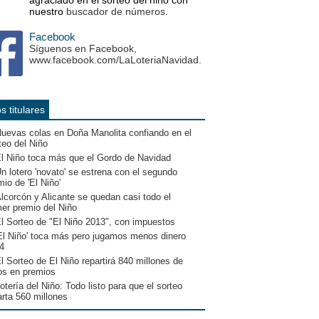
agraciado en el sorteo del niño con
nuestro
buscador de números
.
Facebook
Síguenos en Facebook,
www.facebook.com/LaLoteriaNavidad.
s titulares
uevas colas en Doña Manolita confiando en el
teo del Niño
l Niño toca más que el Gordo de Navidad
n lotero 'novato' se estrena con el segundo
mio de 'El Niño'
lcorcón y Alicante se quedan casi todo el
mer premio del Niño
l Sorteo de "El Niño 2013", con impuestos
El Niño' toca más pero jugamos menos dinero
4
l Sorteo de El Niño repartirá 840 millones de
os en premios
otería del Niño: Todo listo para que el sorteo
arta 560 millones