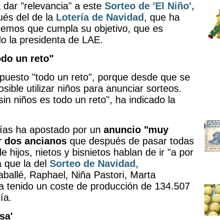
 dar "relevancia" a este
Sorteo de 'El Niño',
ués del de la
Lotería de Navidad
, que ha
eremos que cumpla su objetivo, que es
do la presidenta de LAE.
do un reto"
puesto "todo un reto", porque desde que se
sible utilizar niños para anunciar sorteos.
in niños es todo un reto", ha indicado la
erías ha apostado por un
anuncio "muy
r dos ancianos
que después de pasar todas
 hijos, nietos y bisnietos hablan de ir "a por
 que la del
Sorteo de Navidad
,
ballé, Raphael, Niña Pastori, Marta
 tenido un coste de producción de 134.507
ía.
sa'