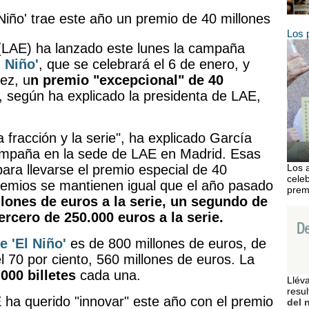
 Niño' trae este año un premio de 40 millones
Los 
 (LAE) ha lanzado este lunes la campaña
l Niño'
, que se celebrará el 6 de enero, y
ez, u
n premio "excepcional" de 40
 según ha explicado la presidenta de LAE,
a fracción y la serie", ha explicado García
campaña en la sede de LAE en Madrid. Esas
ara llevarse el premio especial de 40
Los 
celeb
premios se mantienen igual que el año pasado
prem
lones de euros a la serie, un segundo de
ercero de 250.000 euros a la serie.
e 'El Niño'
es de 800 millones de euros, de
l 70 por ciento, 560 millones de euros. La
000 billetes
cada una.
Lléva
resu
ha querido "innovar" este año con el premio
del 