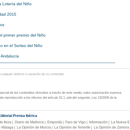
 Lotería del Niño
idad 2015
tos
el primer premio del Niño
o en el Sorteo del Niño
r Andalucía
lquier defecto o variación de su contenido.
parcial de los contenidos ofrecidos a través de este medio, salvo autorización expresa
oda reproducción a los efectos del artículo 32.1, párrafo segundo, Ley 23/2006 de la
Editorial Prensa Ibérica
de Ibiza
|
Diario de Mallorca
|
Empordà
|
Faro de Vigo
|
Información
|
La Nueva 
e Málaga
|
La Opinión de Murcia
|
La Opinión de Tenerife
|
La Opinión de Zamora