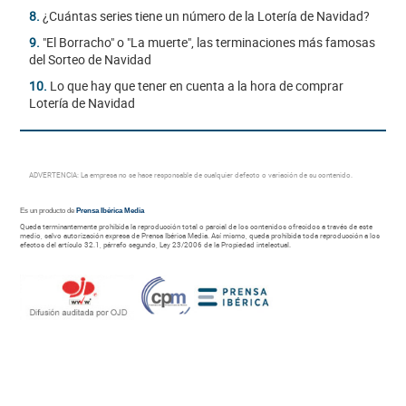
8.
¿Cuántas series tiene un número de la Lotería de Navidad?
9.
"El Borracho" o "La muerte", las terminaciones más famosas
del Sorteo de Navidad
10.
Lo que hay que tener en cuenta a la hora de comprar
Lotería de Navidad
ADVERTENCIA: La empresa no se hace responsable de cualquier defecto o variación de su contenido.
Es un producto de
Prensa Ibérica Media
Queda terminantemente prohibida la reproducción total o parcial de los contenidos ofrecidos a través de este
medio, salvo autorización expresa de Prensa Ibérica Media. Así mismo, queda prohibida toda reproducción a los
efectos del artículo 32.1, párrafo segundo, Ley 23/2006 de la Propiedad intelectual.
Otras webs del Grupo Prensa Ibérica Media