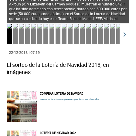
Akrouh (d) y Elizabeth del Carmen Roque (i) muestran el número 04211
que ha sido agraciado con tercer premio, dotado con 500.000 euros por
serie (50.000 euros cada décimo), en el Sorteo de la Lotería de Navidad
que se ha celebrado hoy en el Teatro Real de Madrid. EFE/Mariscal
22-12-2018 | 07:19
El sorteo de la Lotería de Navidad 2018, en
imágenes
COMPRAR LOTERÍA DE NAVIDAD
Buscador de décimos para comprar Lotería de Navidad
LOTERÍA DE NAVIDAD 2022