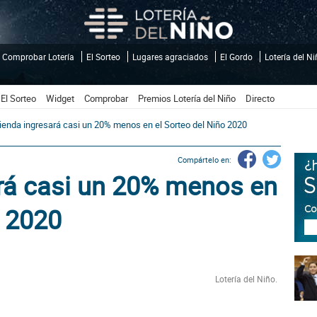
Comprobar Lotería
El Sorteo
Lugares agraciados
El Gordo
Lotería del N
El Sorteo
Widget
Comprobar
Premios Lotería del Niño
Directo
enda ingresará casi un 20% menos en el Sorteo del Niño 2020
Compártelo en:
rá casi un 20% menos en
o 2020
Lotería del Niño.