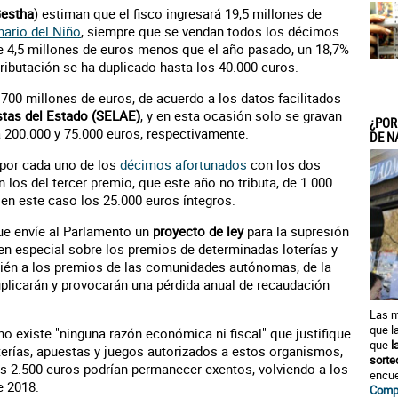
estha
) estiman que el fisco ingresará 19,5 millones de
nario del Niño
, siempre que se vendan todos los décimos
e 4,5 millones de euros menos que el año pasado, un 18,7%
ibutación se ha duplicado hasta los 40.000 euros.
l 700 millones de euros, de acuerdo a los datos facilitados
stas del Estado (SELAE)
, y en esta ocasión solo se gravan
¿POR
a 200.000 y 75.000 euros, respectivamente.
DE N
 por cada uno de los
décimos afortunados
con los dos
los del tercer premio, que este año no tributa, de 1.000
 en este caso los 25.000 euros íntegros.
ue envíe al Parlamento un
proyecto de ley
para la supresión
en especial sobre los premios de determinadas loterías y
bién a los premios de las comunidades autónomas, de la
uplicarán y provocarán una pérdida anual de recaudación
Las m
que l
o existe "ninguna razón económica ni fiscal" que justifique
que
l
terías, apuestas y juegos autorizados a estos organismos,
sorte
s 2.500 euros podrían permanecer exentos, volviendo a los
encue
e 2018.
Compr