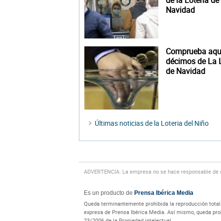
de la Lotería de
Navidad
Comprueba aquí
décimos de La L
de Navidad
Últimas noticias de la Loteria del Niño
ADVERTENCIA: La empresa no se hace responsable de cu
Es un producto de
Prensa Ibérica Media
Queda terminantemente prohibida la reproducción total o
expresa de Prensa Ibérica Media. Así mismo, queda prohi
23/2006 de la Propiedad intelectual.