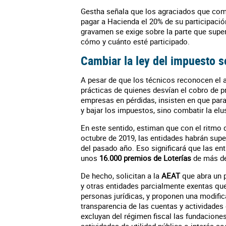
Gestha señala que los agraciados que co
pagar a Hacienda el 20% de su participación,
gravamen se exige sobre la parte que super
cómo y cuánto esté participado.
Cambiar la ley del impuesto 
A pesar de que los técnicos reconocen el
prácticas de quienes desvían el cobro de 
empresas en pérdidas, insisten en que par
y bajar los impuestos, sino combatir la el
En este sentido, estiman que con el ritmo
octubre de 2019, las entidades habrán sup
del pasado año. Eso significará que las en
unos
16.000 premios de Loterías
de más de 
De hecho, solicitan a la
AEAT
que abra un 
y otras entidades parcialmente exentas qu
personas jurídicas, y proponen una modific
transparencia de las cuentas y actividades 
excluyan del régimen fiscal las fundacione