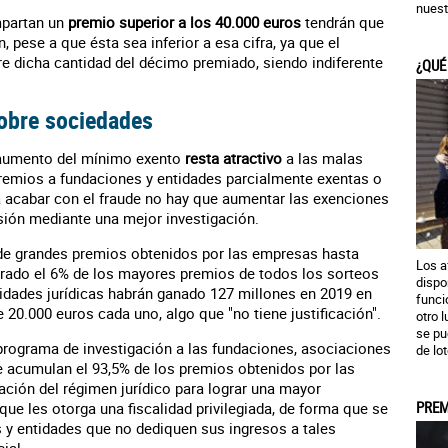
nuest
mpartan un
premio superior a los 40.000 euros
tendrán que
 pese a que ésta sea inferior a esa cifra, ya que el
e dicha cantidad del décimo premiado, siendo indiferente
¿QUÉ
sobre sociedades
 aumento del mínimo exento
resta atractivo
a las malas
premios a fundaciones y entidades parcialmente exentas o
a acabar con el fraude no hay que aumentar las exenciones
usión mediante una mejor investigación.
 de grandes premios obtenidos por las empresas hasta
Los a
erado el 6% de los mayores premios de todos los sorteos
dispo
tidades jurídicas habrán ganado 127 millones en 2019 en
funci
20.000 euros cada uno, algo que "no tiene justificación".
otro 
se pu
programa de investigación a las fundaciones, asociaciones
de lot
e acumulan el 93,5% de los premios obtenidos por las
ación del régimen jurídico para lograr una mayor
PREM
que les otorga una fiscalidad privilegiada, de forma que se
s y entidades que no dediquen sus ingresos a tales