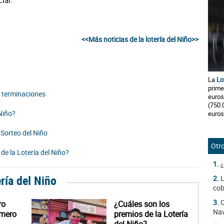
ial.
<<Más noticias de la lotería del Niño>>
La
Lo
prime
s terminaciones
euros
(750.
Niño?
euros
Sorteo del Niño
Otro
e la Lotería del Niño?
1.
¿
ería del Niño
2.
L
cob
3.
C
ro
¿Cuáles son los
Na
úmero
premios de la Lotería