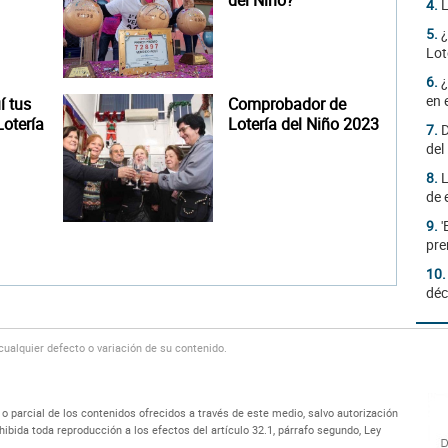
del Niño?
4.
L
5.
¿
Lot
6.
¿
en 
 tus
Comprobador de
otería
Lotería del Niño 2023
7.
D
del
8.
L
de 
9.
'
pre
10
déc
alquier defecto o variación de su contenido.
 parcial de los contenidos ofrecidos a través de este medio, salvo autorización
bida toda reproducción a los efectos del artículo 32.1, párrafo segundo, Ley